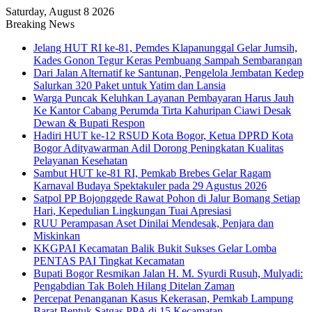
Saturday, August 8 2026
Breaking News
Jelang HUT RI ke-81, Pemdes Klapanunggal Gelar Jumsih,
Kades Gonon Tegur Keras Pembuang Sampah Sembarangan
Dari Jalan Alternatif ke Santunan, Pengelola Jembatan Kedep
Salurkan 320 Paket untuk Yatim dan Lansia
Warga Puncak Keluhkan Layanan Pembayaran Harus Jauh
Ke Kantor Cabang Perumda Tirta Kahuripan Ciawi Desak
Dewan & Bupati Respon
Hadiri HUT ke-12 RSUD Kota Bogor, Ketua DPRD Kota
Bogor Adityawarman Adil Dorong Peningkatan Kualitas
Pelayanan Kesehatan
Sambut HUT ke-81 RI, Pemkab Brebes Gelar Ragam
Karnaval Budaya Spektakuler pada 29 Agustus 2026
Satpol PP Bojonggede Rawat Pohon di Jalur Bomang Setiap
Hari, Kepedulian Lingkungan Tuai Apresiasi
RUU Perampasan Aset Dinilai Mendesak, Penjara dan
Miskinkan
KKGPAI Kecamatan Balik Bukit Sukses Gelar Lomba
PENTAS PAI Tingkat Kecamatan
Bupati Bogor Resmikan Jalan H. M. Syurdi Rusuh, Mulyadi:
Pengabdian Tak Boleh Hilang Ditelan Zaman
Percepat Penanganan Kasus Kekerasan, Pemkab Lampung
Barat Bentuk Satgas PPA di 15 Kecamatan