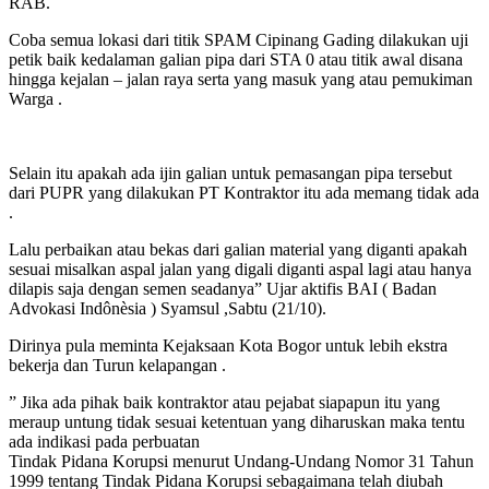
RAB.
Coba semua lokasi dari titik SPAM Cipinang Gading dilakukan uji
petik baik kedalaman galian pipa dari STA 0 atau titik awal disana
hingga kejalan – jalan raya serta yang masuk yang atau pemukiman
Warga .
Selain itu apakah ada ijin galian untuk pemasangan pipa tersebut
dari PUPR yang dilakukan PT Kontraktor itu ada memang tidak ada
.
Lalu perbaikan atau bekas dari galian material yang diganti apakah
sesuai misalkan aspal jalan yang digali diganti aspal lagi atau hanya
dilapis saja dengan semen seadanya” Ujar aktifis BAI ( Badan
Advokasi Indônèsia ) Syamsul ,Sabtu (21/10).
Dirinya pula meminta Kejaksaan Kota Bogor untuk lebih ekstra
bekerja dan Turun kelapangan .
” Jika ada pihak baik kontraktor atau pejabat siapapun itu yang
meraup untung tidak sesuai ketentuan yang diharuskan maka tentu
ada indikasi pada perbuatan
Tindak Pidana Korupsi menurut Undang-Undang Nomor 31 Tahun
1999 tentang Tindak Pidana Korupsi sebagaimana telah diubah