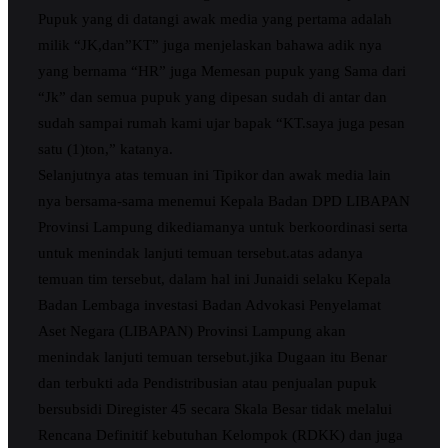
Pupuk yang di datangi awak media yang pertama adalah
milik “JK,dan”KT” juga menjelaskan bahawa adik nya
yang bernama “HR” juga Memesan pupuk yang Sama dari
“Jk” dan semua pupuk yang dipesan sudah di antar dan
sudah sampai rumah kami ujar bapak “KT.saya juga pesan
satu (1)ton,” katanya.
Selanjutnya atas temuan ini Tipikor dan awak media lain
nya bersama-sama menemui Kepala Badan DPD LIBAPAN
Provinsi Lampung dikediamanya untuk berkoordinasi serta
untuk menindak lanjuti temuan tersebut.atas adanya
temuan tim tersebut, dalam hal ini Junaidi selaku Kepala
Badan Lembaga investasi Badan Advokasi Penyelamat
Aset Negara (LIBAPAN) Provinsi Lampung akan
menindak lanjuti temuan tersebut.jika Dugaan itu Benar
dan terbukti ada Pendistribusian atau penjualan pupuk
bersubsidi Diregister 45 secara Skala Besar tidak melalui
Rencana Definitif kebutuhan Kelompok (RDKK) dan juga