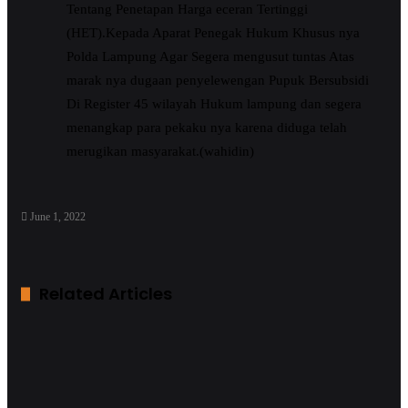
Tentang Penetapan Harga eceran Tertinggi
(HET).Kepada Aparat Penegak Hukum Khusus nya
Polda Lampung Agar Segera mengusut tuntas Atas
marak nya dugaan penyelewengan Pupuk Bersubsidi
Di Register 45 wilayah Hukum lampung dan segera
menangkap para pekaku nya karena diduga telah
merugikan masyarakat.(wahidin)
June 1, 2022
Related Articles