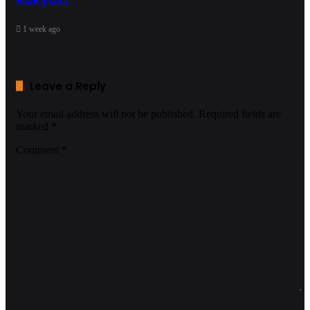
1 week ago
Leave a Reply
Your email address will not be published.
Required fields are
marked
*
Comment
*