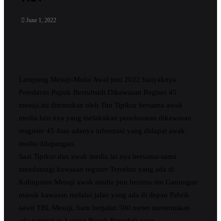
June 1, 2022
Lampung Mesuji-Mulai Awal juni 2022 banyaknya
Peredaran Pupuk Bersubsidi Dikawasan Regiser 45
mesuji.ini ditemukan oleh Tim Tipikor bersama awak
media lain nya yang melakukan penelusuran dikawasan
resgister 45 Atas adanya informasi yang didapat awak
media dilapangan.
Saat Tipikor dan awak media lai nya bersama-sama
mendatangi kawasan register Tersebut yang ada di
Kabupaten Mesuji awak media pun bersma tim Ganungan
masuk kawasan melalui jalan yang ada di depan Pabrik
sawit TBL Mesuji, baru berjalan 500 meter menemukan
ada tumpukan karung Pupuk Bersubdi yang