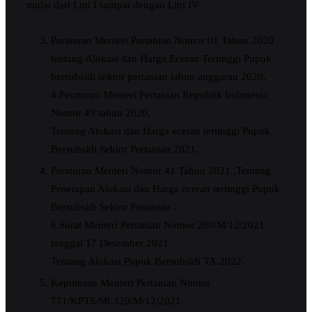
mulai dari Lini I sampai dengan Lini IV .
Peraturan Menteri Pertanian Nomor 01 Tahun 2020
tentang Alokasi dan Harga Eceran Tertinggi Pupuk
bersubsidi sektor pertanian tahun anggaran 2020.
4.Peraturan Menteri Pertanian Republik Indonesia
Nomor 49 tahun 2020.
Tentang Alokasi dan Harga eceran tertinggi Pupuk
Bersubsidi Sektor Pertanian 2021.
Peraturan Menteri Nomor 41 Tahun 2021 ,Tentang
Penetapan Alokasi dan Harga eceran tertinggi Pupuk
Bersubsidi Sektor Pertanian .
6.Surat Menteri Pertanian Nomor 200/M/12/2021
tanggal 17 Desember 2021
Tentang Alokasi Pupuk Bersubsidi TA.2022.
Keputusan Menteri Pertanian Nomor
771/KPTS/SR.320/M/12/2021