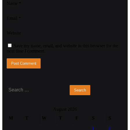
Name
*
Email
*
Website
Save my name, email, and website in this browser for the
next time I comment.
Search
for:
August 2026
M
T
W
T
F
S
S
1
2