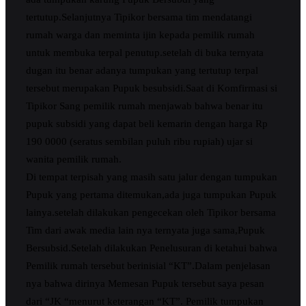
tertutup.Selanjutnya Tipikor bersama tim mendatangi
rumah warga dan meminta ijin kepada pemilik rumah
untuk membuka terpal penutup.setelah di buka ternyata
dugan itu benar adanya tumpukan yang tertutup terpal
tersebut merupakan Pupuk besubsidi.Saat di Komfirmasi si
Tipikor Sang pemilik rumah menjawab bahwa benar itu
pupuk subsidi yang dapat beli kemarin dengan harga Rp
190 0000 (seratus sembilan puluh ribu rupiah) ujar si
wanita pemilik rumah.
Di tempat terpisah yang masih satu jalur dengan tumpukan
Pupuk yang pertama ditemukan,ada juga tumpukan Pupuk
lainya.setelah dilakukan pengecekan oleh Tipikor bersama
Tim dari awak media lain nya ternyata juga sama,Pupuk
Bersubsid.Setelah dilakukan Penelusuran di ketahui bahwa
Pemilik rumah tersebut berinisial “KT”.Dalam penjelasan
nya bahwa dirinya Memesan Pupuk tersebut saya pesan
dari “JK “menurut keterangan “KT”. Pemilik tumpukan