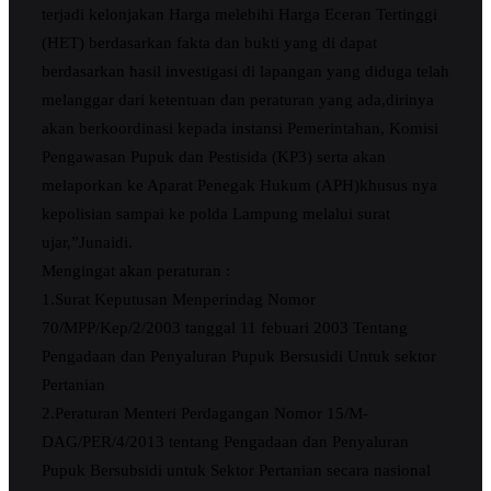
terjadi kelonjakan Harga melebihi Harga Eceran Tertinggi
(HET) berdasarkan fakta dan bukti yang di dapat
berdasarkan hasil investigasi di lapangan yang diduga telah
melanggar dari ketentuan dan peraturan yang ada,dirinya
akan berkoordinasi kepada instansi Pemerintahan, Komisi
Pengawasan Pupuk dan Pestisida (KP3) serta akan
melaporkan ke Aparat Penegak Hukum (APH)khusus nya
kepolisian sampai ke polda Lampung melalui surat
ujar,”Junaidi.
Mengingat akan peraturan :
1.Surat Keputusan Menperindag Nomor
70/MPP/Kep/2/2003 tanggal 11 febuari 2003 Tentang
Pengadaan dan Penyaluran Pupuk Bersusidi Untuk sektor
Pertanian
2.Peraturan Menteri Perdagangan Nomor 15/M-
DAG/PER/4/2013 tentang Pengadaan dan Penyaluran
Pupuk Bersubsidi untuk Sektor Pertanian secara nasional