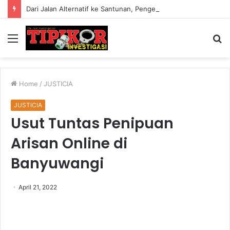
Dari Jalan Alternatif ke Santunan, Pengelola Jembatan Kedep Salurkan 320 Paket untuk Yatim dan Lansia
Menu
S
fo
Home
/
JUSTICIA
JUSTICIA
Usut Tuntas Penipuan
Arisan Online di
Banyuwangi
April 21, 2022