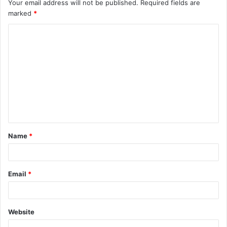
Your email address will not be published.
Required fields are
marked
*
C
o
m
m
e
n
t
Name
*
*
Email
*
Website