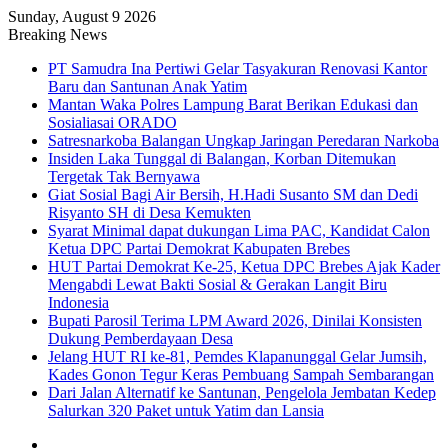
Sunday, August 9 2026
Breaking News
PT Samudra Ina Pertiwi Gelar Tasyakuran Renovasi Kantor
Baru dan Santunan Anak Yatim
Mantan Waka Polres Lampung Barat Berikan Edukasi dan
Sosialiasai ORADO
Satresnarkoba Balangan Ungkap Jaringan Peredaran Narkoba
Insiden Laka Tunggal di Balangan, Korban Ditemukan
Tergetak Tak Bernyawa
Giat Sosial Bagi Air Bersih, H.Hadi Susanto SM dan Dedi
Risyanto SH di Desa Kemukten
Syarat Minimal dapat dukungan Lima PAC, Kandidat Calon
Ketua DPC Partai Demokrat Kabupaten Brebes
HUT Partai Demokrat Ke-25, Ketua DPC Brebes Ajak Kader
Mengabdi Lewat Bakti Sosial & Gerakan Langit Biru
Indonesia
Bupati Parosil Terima LPM Award 2026, Dinilai Konsisten
Dukung Pemberdayaan Desa
Jelang HUT RI ke-81, Pemdes Klapanunggal Gelar Jumsih,
Kades Gonon Tegur Keras Pembuang Sampah Sembarangan
Dari Jalan Alternatif ke Santunan, Pengelola Jembatan Kedep
Salurkan 320 Paket untuk Yatim dan Lansia
Sidebar