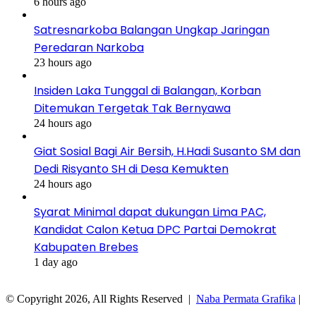
6 hours ago
Satresnarkoba Balangan Ungkap Jaringan
Peredaran Narkoba
23 hours ago
Insiden Laka Tunggal di Balangan, Korban
Ditemukan Tergetak Tak Bernyawa
24 hours ago
Giat Sosial Bagi Air Bersih, H.Hadi Susanto SM dan
Dedi Risyanto SH di Desa Kemukten
24 hours ago
Syarat Minimal dapat dukungan Lima PAC,
Kandidat Calon Ketua DPC Partai Demokrat
Kabupaten Brebes
1 day ago
© Copyright 2026, All Rights Reserved |
Naba Permata Grafika
|
Facebook
Twitter
WhatsApp
Telegram
Viber