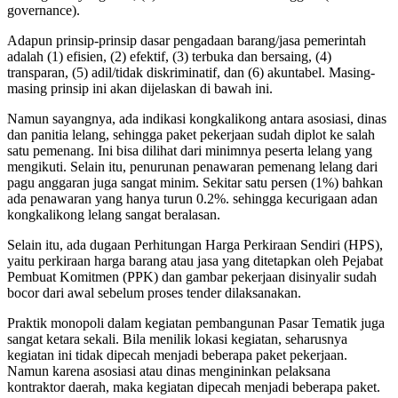
governance).
Adapun prinsip-prinsip dasar pengadaan barang/jasa pemerintah
adalah (1) efisien, (2) efektif, (3) terbuka dan bersaing, (4)
transparan, (5) adil/tidak diskriminatif, dan (6) akuntabel. Masing-
masing prinsip ini akan dijelaskan di bawah ini.
Namun sayangnya, ada indikasi kongkalikong antara asosiasi, dinas
dan panitia lelang, sehingga paket pekerjaan sudah diplot ke salah
satu pemenang. Ini bisa dilihat dari minimnya peserta lelang yang
mengikuti. Selain itu, penurunan penawaran pemenang lelang dari
pagu anggaran juga sangat minim. Sekitar satu persen (1%) bahkan
ada penawaran yang hanya turun 0.2%. sehingga kecurigaan adan
kongkalikong lelang sangat beralasan.
Selain itu, ada dugaan Perhitungan Harga Perkiraan Sendiri (HPS),
yaitu perkiraan harga barang atau jasa yang ditetapkan oleh Pejabat
Pembuat Komitmen (PPK) dan gambar pekerjaan disinyalir sudah
bocor dari awal sebelum proses tender dilaksanakan.
Praktik monopoli dalam kegiatan pembangunan Pasar Tematik juga
sangat ketara sekali. Bila menilik lokasi kegiatan, seharusnya
kegiatan ini tidak dipecah menjadi beberapa paket pekerjaan.
Namun karena asosiasi atau dinas mengininkan pelaksana
kontraktor daerah, maka kegiatan dipecah menjadi beberapa paket.