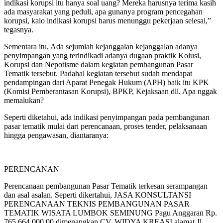
indikasi korupsi itu hanya soal uang? Mereka harusnya terima kasih
ada masyarakat yang peduli, apa gunanya program pencegahan
korupsi, kalo indikasi korupsi harus menunggu pekerjaan selesai,”
tegasnya.
Sementara itu, Ada sejumlah kejanggalan kejanggalan adanya
penyimpangan yang terindikadi adanya dugaan praktik Kolusi,
Korupsi dan Nepotisme dalam kegiatan pembangunan Pasar
Tematik tersebut. Padahal kegiatan tersebut sudah mendapat
pendampingan dari Aparat Penegak Hukum (APH) baik itu KPK
(Komisi Pemberantasan Korupsi), BPKP, Kejaksaan dll. Apa nggak
memalukan?
Seperti diketahui, ada indikasi penyimpangan pada pembangunan
pasar tematik mulai dari perencanaan, proses tender, pelaksanaan
hingga pengawasan, diantaranya:
PERENCANAN
Perencanaan pembangunan Pasar Tematik terkesan serampangan
dan asal asalan. Seperti dikertahui, JASA KONSULTANSI
PERENCANAAN TEKNIS PEMBANGUNAN PASAR
TEMATIK WISATA LUMBOK SEMINUNG Pagu Anggaran Rp.
765.664.000,00 dimenangkan CV. WIDYA KREASI alamat Jl.