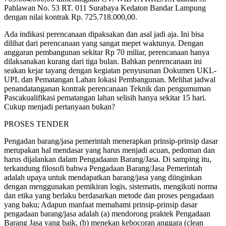
Pahlawan No. 53 RT. 011 Surabaya Kedaton Bandar Lampung
dengan nilai kontrak Rp. 725.718.000,00.
Ada indikasi perencanaan dipaksakan dan asal jadi aja. Ini bisa
dilihat dari perencanaan yang sangat mepet waktunya. Dengan
anggaran pembangunan sekitar Rp 70 miliar, perencanaan hanya
dilaksanakan kurang dari tiga bulan. Bahkan penrencanaan ini
seakan kejar tayang dengan kegiatan penyusunan Dokumen UKL-
UPL dan Pematangan Lahan lokasi Pembangunan. Melihat jadwal
penandatanganan kontrak perencanaan Teknik dan pengumuman
Pascakualifikasi pematangan lahan selisih hanya sekitar 15 hari.
Cukup menjadi pertanyaan bukan?
PROSES TENDER
Pengadan barang/jasa pemerintah menerapkan prinsip-prinsip dasar
merupakan hal mendasar yang harus menjadi acuan, pedoman dan
harus dijalankan dalam Pengadaann Barang/Jasa. Di samping itu,
terkandung filosofi bahwa Pengadaan Barang/Jasa Pemerintah
adalah upaya untuk mendapatkan barang/jasa yang diinginkan
dengan menggunakan pemikiran logis, sistematis, mengikuti norma
dan etika yang berlaku berdasarkan metode dan proses pengadaan
yang baku; Adapun manfaat memahami prinsip-prinsip dasar
pengadaan barang/jasa adalah (a) mendorong praktek Pengadaan
Barang Jasa yang baik, (b) menekan kebocoran anggara (clean