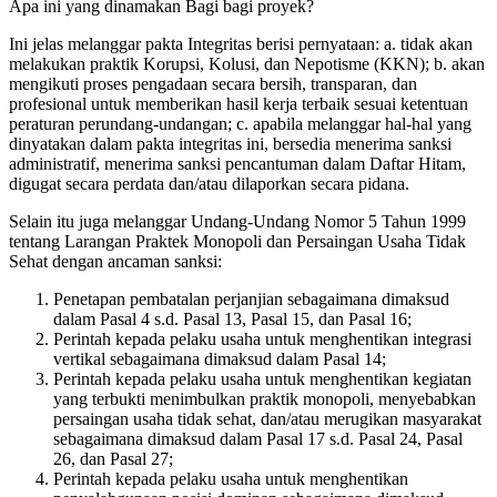
Apa ini yang dinamakan Bagi bagi proyek?
Ini jelas melanggar pakta Integritas berisi pernyataan: a. tidak akan
melakukan praktik Korupsi, Kolusi, dan Nepotisme (KKN); b. akan
mengikuti proses pengadaan secara bersih, transparan, dan
profesional untuk memberikan hasil kerja terbaik sesuai ketentuan
peraturan perundang-undangan; c. apabila melanggar hal-hal yang
dinyatakan dalam pakta integritas ini, bersedia menerima sanksi
administratif, menerima sanksi pencantuman dalam Daftar Hitam,
digugat secara perdata dan/atau dilaporkan secara pidana.
Selain itu juga melanggar Undang-Undang Nomor 5 Tahun 1999
tentang Larangan Praktek Monopoli dan Persaingan Usaha Tidak
Sehat dengan ancaman sanksi:
Penetapan pembatalan perjanjian sebagaimana dimaksud
dalam Pasal 4 s.d. Pasal 13, Pasal 15, dan Pasal 16;
Perintah kepada pelaku usaha untuk menghentikan integrasi
vertikal sebagaimana dimaksud dalam Pasal 14;
Perintah kepada pelaku usaha untuk menghentikan kegiatan
yang terbukti menimbulkan praktik monopoli, menyebabkan
persaingan usaha tidak sehat, dan/atau merugikan masyarakat
sebagaimana dimaksud dalam Pasal 17 s.d. Pasal 24, Pasal
26, dan Pasal 27;
Perintah kepada pelaku usaha untuk menghentikan