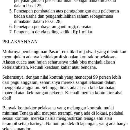
penyalahgunaan posisi dominan sebagaimana dimaksud
dalam Pasal 25;
Penetapan pembatalan atas penggabungan atau peleburan
badan usaha dan pengambilalihan saham sebagaimana
dimaksud dalam Pasal 28;
Penetapan pembayaran ganti rugi; dan/atau
Pengenaan denda paling sedikit Rp1 miliar.
PELAKSANAAN
Molornya pembangunan Pasar Tematik dari jadwal yang ditentukan
menunjukan adanya ketidakprofesionalan kontraktor pelaksana.
Alasan cuaca atau hujan seharusnya tidak bisa menjadi alasan
keterlambatan, kecuali keadaan kahar atau bencana.
Seharusnya, dengan nilai kontrak yang mencapai 99 persen lebih
dari pagu anggaran, seharusnya mereka sangat leluasan dalam
mengelola anggaran. Sehingga tidak ada alasan keterlambatan
material atau kekurangan pekerja. Kecuali mereka kontraktor abal
abal!
Banyak kontraktor pelaksana yang melanggar kontrak, mulai
miniman Tenaga ahli maupun terampil yang ada di lokasi, padahal
sesuai kontrak, mereka harus menghadirkan tenaga ahli atau
terampil setiap harinya. Namun praktek di lapangan, yang ada hanya
sekelas mandor.