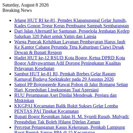
Saturday, August 8 2026
Breaking News
Jelang HUT RI ke-81, Pemdes Klapanunggal Gelar Jumsih,
Kades Gonon Tegur Keras Pembuang Sampah Sembarangan
Dari Jalan Alternatif ke Santunan, Pengelola Jembatan Kedep
Salurkan 320 Paket untuk Yatim dan Lansia
Warga Puncak Keluhkan Layanan Pembayaran Harus Jauh
Ke Kantor Cabang Perumda Tirta Kahuripan Ciawi Desak
Dewan & Bupati Respon
Hadiri HUT ke-12 RSUD Kota Bogor, Ketua DPRD Kota
Bogor Adityawarman Adil Dorong Peningkatan Kualitas
Pelayanan Kesehatan
Sambut HUT ke-81 RI, Pemkab Brebes Gelar Ragam
Karnaval Budaya Spektakuler pada 29 Agustus 2026
Satpol PP Bojonggede Rawat Pohon di Jalur Bomang Setiap
Hari, Kepedulian Lingkungan Tuai Apresiasi
RUU Perampasan Aset Dinilai Mendesak, Penjara dan
Miskinkan
KKGPAI Kecamatan Balik Bukit Sukses Gelar Lomba
PENTAS PAI Tingkat Kecamatan
Bupati Bogor Resmikan Jalan H. M. Syurdi Rusuh, Mulyadi:
Pengabdian Tak Boleh Hilang Ditelan Zaman
Percepat Penanganan Kasus Kekerasan, Pemkab Lampung
Barat Bentuk Satgas PPA di 15 Kecamatan