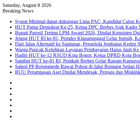
Saturday, August 8 2026
Breaking News
Syarat Minimal dapat dukungan Lima PAC, Kandidat Calon K
HUT Partai Demokrat Ke-25, Ketua DPC Brebes Ajak Kader Me
Bupati Parosil Terima LPM Award 2026, Dinilai Konsisten 
Jelang HUT RI ke-81, Pemdes Klapanunggal Gelar Jumsih, 
Dari Jalan Alternatif ke Santunan, Pengelola Jembatan Kedep 
Warga Puncak Keluhkan Layanan Pembayaran Harus Jauh Ke 
Hadiri HUT ke-12 RSUD Kota Bogor, Ketua DPRD Kota Bogor
Sambut HUT ke-81 RI, Pemkab Brebes Gelar Ragam Karnaval
Satpol PP Bojonggede Rawat Pohon di Jalur Bomang Setiap Ha
RUU Perampasan Aset Dinilai Mendesak, Penjara dan Miskin
Sidebar
Random
Article
Log
In
Instagram
YouTube
Twitter
Facebook