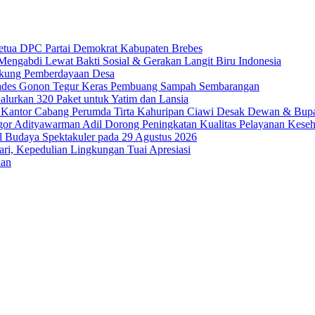
etua DPC Partai Demokrat Kabupaten Brebes
ngabdi Lewat Bakti Sosial & Gerakan Langit Biru Indonesia
Dukung Pemberdayaan Desa
Kades Gonon Tegur Keras Pembuang Sampah Sembarangan
Salurkan 320 Paket untuk Yatim dan Lansia
Kantor Cabang Perumda Tirta Kahuripan Ciawi Desak Dewan & Bupa
 Adityawarman Adil Dorong Peningkatan Kualitas Pelayanan Keseh
 Budaya Spektakuler pada 29 Agustus 2026
ri, Kepedulian Lingkungan Tuai Apresiasi
kan