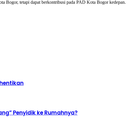
ota Bogor, tetapi dapat berkontribusi pada PAD Kota Bogor kedepan.
hentikan
dang” Penyidik ke Rumahnya?