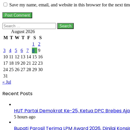
Save my name, email, and website in this browser for the next ti
Search
for:
August 2026
M
T
W
T
F
S
S
1
2
3
4
5
6
7
8
9
10
11
12
13
14
15
16
17
18
19
20
21
22
23
24
25
26
27
28
29
30
31
« Jul
Recent Posts
HUT Partai Demokrat Ke-25, Ketua DPC Brebes Ajak
5 hours ago
Bupati Parosil Terima LPM Award 2026, Dinilai Ko