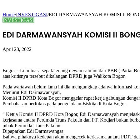
Home
/
INVESTIGASI
/
EDI DARMAWANSYAH KOMISI II BON
INVESTIGASI
EDI DARMAWANSYAH KOMISI II BON
April 23, 2022
Bogor – Luar biasa sepak terjang dewan satu ini dari PBB ( Partai 
atas kritisnya tersebut dikalangan DPRD juga Walikota Bogor.
Pada wartawan belum lama ini dia mengungkap adanya informasi kond
Menurut Edi Darmawansyah,
Komisi II DPRD Kota Bogor menggelar rapat kerja gabungan dengan
Pembahasan berfokus pada pengelolaan Biskita di Kota Bogor
” Ketua Komisi II DPRD Kota Bogor, Edi Darmawansyah menjelaskan be
kerjasama antara Perumda Trans Pakuan dan PT. Kodjari bukan berb
pihak Perumda Trans Pakuan.
Dipaparkan Edi Darmawangsa
Bahwa pihaknya kedepan akan mengecek kerjasama antara PDJT dengan 