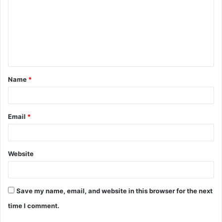
m
m
e
n
t
Name
*
*
Email
*
Website
Save my name, email, and website in this browser for the next
time I comment.