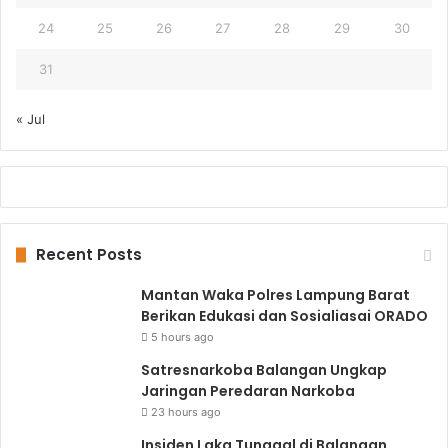
24
25
26
27
28
29
30
31
« Jul
Recent Posts
Mantan Waka Polres Lampung Barat
Berikan Edukasi dan Sosialiasai ORADO
5 hours ago
Satresnarkoba Balangan Ungkap
Jaringan Peredaran Narkoba
23 hours ago
Insiden Laka Tunggal di Balangan,