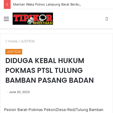
Mantan Waka Polres Lampung Barat Berikan Edukasi dan Sosialiasai ORADO
Menu
S
fo
Home
/
JUSTICIA
JUSTICIA
DIDUGA KEBAL HUKUM
POKMAS PTSL TULUNG
BAMBAN PASANG BADAN
June 20, 2023
Pesisir Barat–Pokmas Pekon(Desa-Red)Tulung Bamban