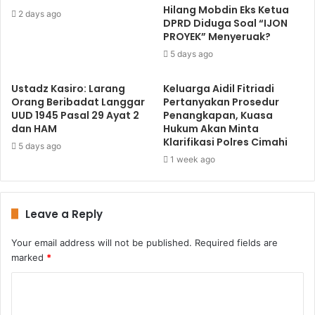
Hilang Mobdin Eks Ketua
2 days ago
DPRD Diduga Soal “IJON
PROYEK” Menyeruak?
5 days ago
Ustadz Kasiro: Larang
Keluarga Aidil Fitriadi
Orang Beribadat Langgar
Pertanyakan Prosedur
UUD 1945 Pasal 29 Ayat 2
Penangkapan, Kuasa
dan HAM
Hukum Akan Minta
Klarifikasi Polres Cimahi
5 days ago
1 week ago
Leave a Reply
Your email address will not be published.
Required fields are
marked
*
C
o