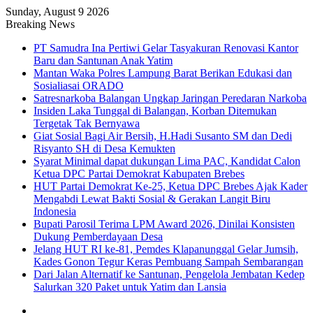
Sunday, August 9 2026
Breaking News
PT Samudra Ina Pertiwi Gelar Tasyakuran Renovasi Kantor
Baru dan Santunan Anak Yatim
Mantan Waka Polres Lampung Barat Berikan Edukasi dan
Sosialiasai ORADO
Satresnarkoba Balangan Ungkap Jaringan Peredaran Narkoba
Insiden Laka Tunggal di Balangan, Korban Ditemukan
Tergetak Tak Bernyawa
Giat Sosial Bagi Air Bersih, H.Hadi Susanto SM dan Dedi
Risyanto SH di Desa Kemukten
Syarat Minimal dapat dukungan Lima PAC, Kandidat Calon
Ketua DPC Partai Demokrat Kabupaten Brebes
HUT Partai Demokrat Ke-25, Ketua DPC Brebes Ajak Kader
Mengabdi Lewat Bakti Sosial & Gerakan Langit Biru
Indonesia
Bupati Parosil Terima LPM Award 2026, Dinilai Konsisten
Dukung Pemberdayaan Desa
Jelang HUT RI ke-81, Pemdes Klapanunggal Gelar Jumsih,
Kades Gonon Tegur Keras Pembuang Sampah Sembarangan
Dari Jalan Alternatif ke Santunan, Pengelola Jembatan Kedep
Salurkan 320 Paket untuk Yatim dan Lansia
Sidebar