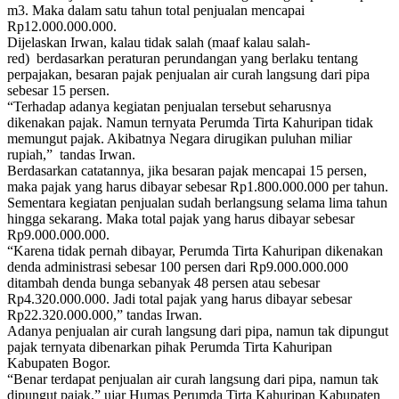
m3. Maka dalam satu tahun total penjualan mencapai
Rp12.000.000.000.
Dijelaskan Irwan, kalau tidak salah (maaf kalau salah-
red) berdasarkan peraturan perundangan yang berlaku tentang
perpajakan, besaran pajak penjualan air curah langsung dari pipa
sebesar 15 persen.
“Terhadap adanya kegiatan penjualan tersebut seharusnya
dikenakan pajak. Namun ternyata Perumda Tirta Kahuripan tidak
memungut pajak. Akibatnya Negara dirugikan puluhan miliar
rupiah,” tandas Irwan.
Berdasarkan catatannya, jika besaran pajak mencapai 15 persen,
maka pajak yang harus dibayar sebesar Rp1.800.000.000 per tahun.
Sementara kegiatan penjualan sudah berlangsung selama lima tahun
hingga sekarang. Maka total pajak yang harus dibayar sebesar
Rp9.000.000.000.
“Karena tidak pernah dibayar, Perumda Tirta Kahuripan dikenakan
denda administrasi sebesar 100 persen dari Rp9.000.000.000
ditambah denda bunga sebanyak 48 persen atau sebesar
Rp4.320.000.000. Jadi total pajak yang harus dibayar sebesar
Rp22.320.000.000,” tandas Irwan.
Adanya penjualan air curah langsung dari pipa, namun tak dipungut
pajak ternyata dibenarkan pihak Perumda Tirta Kahuripan
Kabupaten Bogor.
“Benar terdapat penjualan air curah langsung dari pipa, namun tak
dipungut pajak,” ujar Humas Perumda Tirta Kahuripan Kabupaten