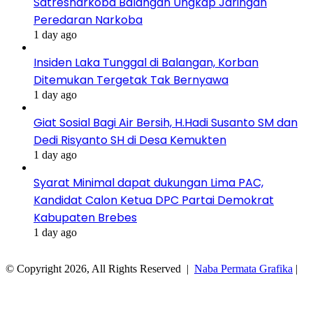
Satresnarkoba Balangan Ungkap Jaringan
Peredaran Narkoba
1 day ago
Insiden Laka Tunggal di Balangan, Korban
Ditemukan Tergetak Tak Bernyawa
1 day ago
Giat Sosial Bagi Air Bersih, H.Hadi Susanto SM dan
Dedi Risyanto SH di Desa Kemukten
1 day ago
Syarat Minimal dapat dukungan Lima PAC,
Kandidat Calon Ketua DPC Partai Demokrat
Kabupaten Brebes
1 day ago
© Copyright 2026, All Rights Reserved |
Naba Permata Grafika
|
Facebook
Twitter
WhatsApp
Telegram
Viber