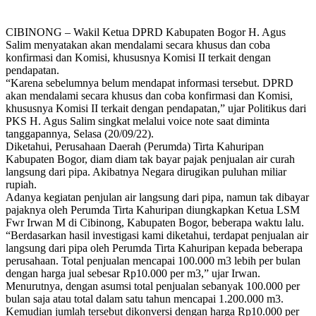
CIBINONG – Wakil Ketua DPRD Kabupaten Bogor H. Agus
Salim menyatakan akan mendalami secara khusus dan coba
konfirmasi dan Komisi, khususnya Komisi II terkait dengan
pendapatan.
“Karena sebelumnya belum mendapat informasi tersebut. DPRD
akan mendalami secara khusus dan coba konfirmasi dan Komisi,
khususnya Komisi II terkait dengan pendapatan,” ujar Politikus dari
PKS H. Agus Salim singkat melalui voice note saat diminta
tanggapannya, Selasa (20/09/22).
Diketahui, Perusahaan Daerah (Perumda) Tirta Kahuripan
Kabupaten Bogor, diam diam tak bayar pajak penjualan air curah
langsung dari pipa. Akibatnya Negara dirugikan puluhan miliar
rupiah.
Adanya kegiatan penjulan air langsung dari pipa, namun tak dibayar
pajaknya oleh Perumda Tirta Kahuripan diungkapkan Ketua LSM
Fwr Irwan M di Cibinong, Kabupaten Bogor, beberapa waktu lalu.
“Berdasarkan hasil investigasi kami diketahui, terdapat penjualan air
langsung dari pipa oleh Perumda Tirta Kahuripan kepada beberapa
perusahaan. Total penjualan mencapai 100.000 m3 lebih per bulan
dengan harga jual sebesar Rp10.000 per m3,” ujar Irwan.
Menurutnya, dengan asumsi total penjualan sebanyak 100.000 per
bulan saja atau total dalam satu tahun mencapai 1.200.000 m3.
Kemudian jumlah tersebut dikonversi dengan harga Rp10.000 per