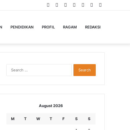
Facebook
Twitter
YouTube
Instagram
Log
Random
Sidebar
In
Article
N
PENDIDIKAN
PROFIL
RAGAM
REDAKSI
Search
for:
August 2026
M
T
W
T
F
S
S