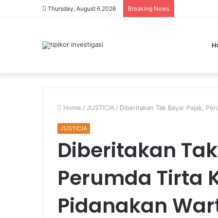
Thursday, August 6 2026
Breaking News
H
Home
/
JUSTICIA
/
Diberitakan Tak Bayar Pajak, P
JUSTICIA
Diberitakan Tak
Perumda Tirta
Pidanakan Wa