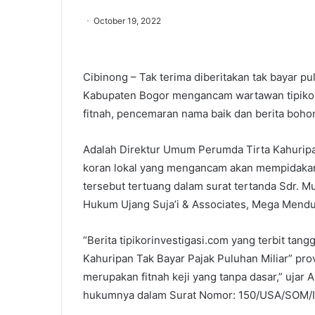
October 19, 2022
Cibinong – Tak terima diberitakan tak bayar pu
Kabupaten Bogor mengancam wartawan tipikor
fitnah, pencemaran nama baik dan berita boho
Adalah Direktur Umum Perumda Tirta Kahurip
koran lokal yang mengancam akan mempidakan w
tersebut tertuang dalam surat tertanda Sdr. M
Hukum Ujang Suja’i & Associates, Mega Mend
“Berita tipikorinvestigasi.com yang terbit ta
Kahuripan Tak Bayar Pajak Puluhan Miliar” p
merupakan fitnah keji yang tanpa dasar,” uja
hukumnya dalam Surat Nomor: 150/USA/SOM/IX