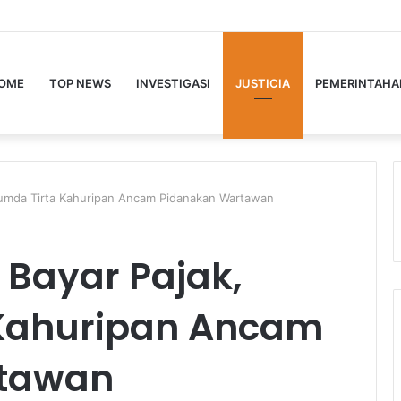
OME
TOP NEWS
INVESTIGASI
JUSTICIA
PEMERINTAHA
erumda Tirta Kahuripan Ancam Pidanakan Wartawan
 Bayar Pajak,
 Kahuripan Ancam
rtawan