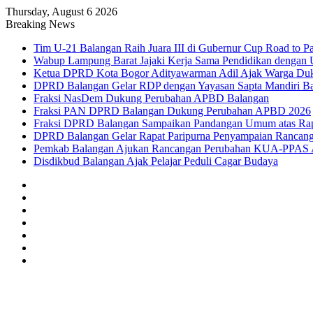
Thursday, August 6 2026
Breaking News
Tim U-21 Balangan Raih Juara III di Gubernur Cup Road to
Wabup Lampung Barat Jajaki Kerja Sama Pendidikan dengan 
Ketua DPRD Kota Bogor Adityawarman Adil Ajak Warga Du
DPRD Balangan Gelar RDP dengan Yayasan Sapta Mandiri B
Fraksi NasDem Dukung Perubahan APBD Balangan
Fraksi PAN DPRD Balangan Dukung Perubahan APBD 2026
Fraksi DPRD Balangan Sampaikan Pandangan Umum atas Ra
DPRD Balangan Gelar Rapat Paripurna Penyampaian Ranc
Pemkab Balangan Ajukan Rancangan Perubahan KUA-PPAS
Disdikbud Balangan Ajak Pelajar Peduli Cagar Budaya
Sidebar
Random
Article
Log
In
Instagram
YouTube
Twitter
Facebook