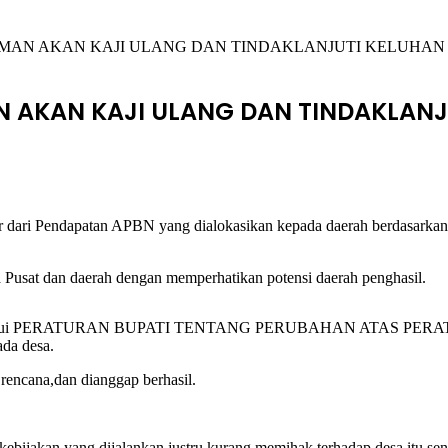
MAN AKAN KAJI ULANG DAN TINDAKLANJUTI KELUHAN
 AKAN KAJI ULANG DAN TINDAKLANJ
ri Pendapatan APBN yang dialokasikan kepada daerah berdasarkan a
Pusat dan daerah dengan memperhatikan potensi daerah penghasil.
skan melalui PERATURAN BUPATI TENTANG PERUBAHAN ATAS PER
ada desa.
 rencana,dan dianggap berhasil.
ebijakan yang dijalankan justru kurang memihak terhadap desa itu send