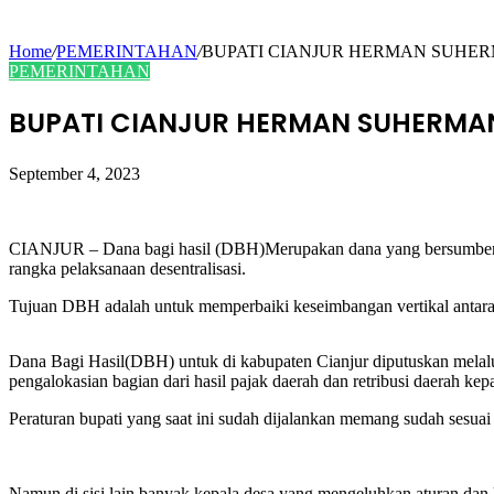
Home
/
PEMERINTAHAN
/
BUPATI CIANJUR HERMAN SUHER
PEMERINTAHAN
BUPATI CIANJUR HERMAN SUHERMAN
September 4, 2023
CIANJUR – Dana bagi hasil (DBH)Merupakan dana yang bersumber da
rangka pelaksanaan desentralisasi.
Tujuan DBH adalah untuk memperbaiki keseimbangan vertikal antara 
Dana Bagi Hasil(DBH) untuk di kabupaten Cianjur diputu
pengalokasian bagian dari hasil pajak daerah dan retribusi daerah kep
Peraturan bupati yang saat ini sudah dijalankan memang sudah sesuai
Namun di sisi lain,banyak kepala desa yang mengeluhkan aturan dan k