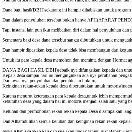
Dana bagi hasil(DBH)sekarang ini hampir dihabiskan untuk progr
Dan dalam penyuluhan tersebut bukan hanya APH(APARAT PENEGA
Tapi instansi lain pun ikut melibatkan diri dalam hal penyuluhan dan
Sementara bagi desa dana tersebut sangat dibutuhkan untuk mengua
Dan hampir dipastikan kepala desa tidak bisa membangun dari kegu
Untuk itu para kepala desa memohon dan meminta dengan Hormat agar
DANA BAGI HASIL(DBH)sebaik nya difungsikan kepada dan untuk
Kepala desa sampai hari ini menginginkan ada nya perubahan pengalok
Dari awal nya penyuluhan dan pembinaan hukum,
Keinginan rekan-rekan kepala desa diperuntukan untuk motoris(motor 
Karena menurut keterangan para kepala desa,untuk lebih mempermud
kebutuhan desa yang dalam hal ini motoris menjadi salah satu yang b
Keluhan dan permohonan rekan-rekan kepala Desa disampaikan langsung
Dan Alhamdulillah semua keluhan dan keinginan rekan-rekan kepala.
Insya Allah sya akan kaji dan sya akan tindak lanjuti ujar Bapak He