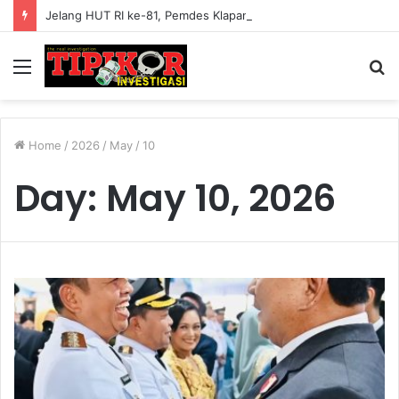
Jelang HUT RI ke-81, Pemdes Klapanunggal Gelar Jumsih, Kades Gonon Tegur Keras Pembuang Sampah Sembarangan
Menu
S
fo
Home
/
2026
/
May
/
10
Day:
May 10, 2026