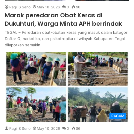
Ragil S Seno
May 10, 2026
0
90
Marak peredaran Obat Keras di
Dukuhturi, Warga Minta APH berrindak
TEGAL – Peredaran obat-obatan keras yang masuk dalam kategori
Daftar G, narkotika, dan psikotropika di wilayah Kabupaten Tegal
dilaporkan semakin…
RAGAM
Ragil S Seno
May 10, 2026
0
86