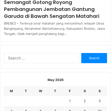
Semangat Gotong Royong
Pembangunan Jembatan Gantung
Garuda di Bawah Sengatan Matahari
BREBES – Teriknya sinar matahari yang menyelimuti wilayah Desa
Bangbayang, Kecamatan Bantarkawung, Kabupaten Brebes, Jawa
Tengah, tidak menjadi penghalang bagi…
Search
for:
May 2026
M
T
W
T
F
S
S
1
2
3