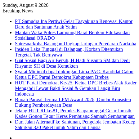
Sunday, August 9 2026
Breaking News
PT Samudra Ina Pertiwi Gelar Tasyakuran Renovasi Kantor
Baru dan Santunan Anak Yatim
Mantan Waka Polres Lampung Barat Berikan Edukasi dan
Sosialiasai ORADO
Satresnarkoba Balangan Ungkap Jaringan Peredaran Narkoba
Insiden Laka Tunggal di Balangan, Korban Ditemukan
Tergetak Tak Bernyawa
Giat Sosial Bagi Air Bersih, H.Hadi Susanto SM dan Dedi
Risyanto SH di Desa Kemukten
Syarat Minimal dapat dukungan Lima PAC, Kandidat Calon
Ketua DPC Partai Demokrat Kabupaten Brebes
HUT Partai Demokrat Ke-25, Ketua DPC Brebes Ajak Kader
Mengabdi Lewat Bakti Sosial & Gerakan Langit Biru
Indonesia
Bupati Parosil Terima LPM Award 2026, Dinilai Konsisten
Dukung Pemberdayaan Desa
Jelang HUT RI ke-81, Pemdes Klapanunggal Gelar Jumsih,
Kades Gonon Tegur Keras Pembuang Sampah Sembarangan
Dari Jalan Alternatif ke Santunan, Pengelola Jembatan Kedep
Salurkan 320 Paket untuk Yatim dan Lansia
Sidebar