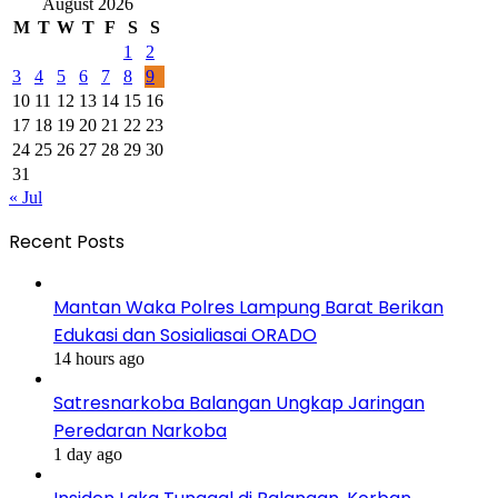
August 2026
M
T
W
T
F
S
S
1
2
3
4
5
6
7
8
9
10
11
12
13
14
15
16
17
18
19
20
21
22
23
24
25
26
27
28
29
30
31
« Jul
Recent Posts
Mantan Waka Polres Lampung Barat Berikan
Edukasi dan Sosialiasai ORADO
14 hours ago
Satresnarkoba Balangan Ungkap Jaringan
Peredaran Narkoba
1 day ago