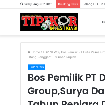
Friday, August 7 2026
Breaking News
H
Home
/
TOP NEWS
/
Bos Pemilik PT Duta Palma Gr
Utang Pengganti Triliunan Rupiah
TOP NEWS
Bos Pemilik PT
Group,Surya Da
Tahun Penjara 