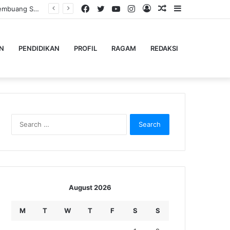
Facebook
Twitter
YouTube
Instagram
Log
Random
Sidebar
Dari Jalan Alternatif ke Santunan, Pengelola Jembatan Kedep Salurkan 320 Paket untuk Yatim dan Lansia
In
Article
N
PENDIDIKAN
PROFIL
RAGAM
REDAKSI
Search
for:
August 2026
M
T
W
T
F
S
S