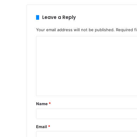
Leave a Reply
Your email address will not be published.
Required f
C
o
m
m
e
n
t
Name
*
*
Email
*