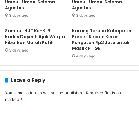
Umbul-Umbul Selama
Umbul-Umbul Selama
Agustus
Agustus
3 days ago
3 days ago
Sambut HUT Ke-81 RI,
​Karang Taruna Kabupaten
Kades Dayeuh Ajak Warga
Brebes Kecam Keras
Kibarkan Merah Putih
Pungutan Rp2 Juta untuk
Masuk PT GEI
3 days ago
4 days ago
Leave a Reply
Your email address will not be published.
Required fields are
marked
*
C
o
m
m