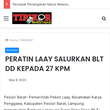
Percepat Penanganan Kasus Kekerasan, Pemkab Lampung Barat Bentuk Satgas PPA di 15 Kecamatan
Menu
S
fo
Home
/
RAGAM
RAGAM
PERATIN LAAY SALURKAN BLT
DD KEPADA 27 KPM
May 9, 2023
Pesisir Barat– Pemerintah Pekon Laay, Kecamatan Karya
Penggawa, Kabupaten Pesisir Barat, Lampung
menyalurkan Bantuan Langsung Tunai Dana Desa (BLT-