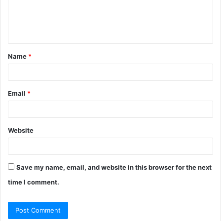
e
n
t
Name
*
*
Email
*
Website
Save my name, email, and website in this browser for the next
time I comment.