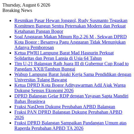
Thursday, August 6 2026
Breaking News
Resmikan Pasar Hewan Jonggol, Rudy Susmanto Tegaskan
Komitmen Bangun Sentra Peternakan Modern dan Perkuat
Ketahanan Pangan Bogor
Soal Anggaran Makan Minum Rp.2,26 M , Sekwan DPRD
Kota Bogor : Besarnya Pagu Anggaran Tidak Menunjukan
Adanya Pemborosan
Ketua PWRI Lampung Barat Mad Hasnurin Perkuat
Solidaritas dan Peran Lansia di Usia 64 Tahun
Tim U-21 Balangan Raih Juara III di Gubernur Cup Road to
Pangdam XXII/Tambun Bungai
Wabup Lampung Barat Jajaki Kerja Sama Pendidikan dengan
Universitas Tulang Bawang
Ketua DPRD Kota Bogor Adityawarman Adil Ajak Warga
Dukung Sensus Ekonomi 2026
DPRD Balangan Gelar RDP dengan Yayasan Sapta Mandiri
Bahas Beasiswa
Fraksi NasDem Dukung Perubahan APBD Balangan
Fraksi PAN DPRD Balangan Dukung Perubahan APBD
2026
Fraksi DPRD Balangan Sampaikan Pandangan Umum atas
Raperda Perubahan APBD TA 2026