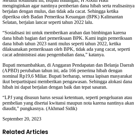
Melalui sosialisasi ini, Bupati Balangan, H Abdul Hadi
menginginkan agar nantinya pemberian dana hibah serta realisasinya
berjalan dengan mulus, dan tidak ada cacat. Sehingga ketika
diperiksa oleh Badan Pemeriksa Keuangan (BPK) Kalimantan
Selatan, berjalan lancar seperti tahun 2022 lalu.
“Sosialisasi ini untuk memberikan arahan dan bimbingan karena
dana hibah bagian dari pemeriksaan BPK. Kami ingin pemeriksaan
dana hibah tahun 2023 nanti mulus seperti tahun 2022, ketika
dilaksanakan pemeriksaan oleh BPK, tidak ada yang cacat, seperti
cacat administrasi atau pengembalian dana,” katanya.
Bupati menambahkan, di Anggaran Pendapatan dan Belanja Daerah
(APBD) perubahan tahun ini, ada 166 penerima hibah dengan
nominal Rp19,6 Miliar. Bupati berharap, semua lapisan masyarakat
ikut berpartisipasi memberikan pengawasan. Sehingga alokasi dana
hibah ini dapat berjalan dengan baik dan tepat sasaran.
“LPJ yang disusun harus sesuai ketentuan, seperti pengeluaran atau
pembelian yang disertai kwitansi maupun nota karena nantinya akan
diaudit,” pungkasnya. (Akhmad Sidik)
September 20, 2023
Related Articles