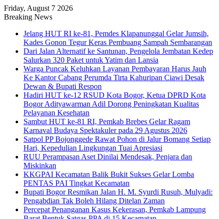
Friday, August 7 2026
Breaking News
Jelang HUT RI ke-81, Pemdes Klapanunggal Gelar Jumsih,
Kades Gonon Tegur Keras Pembuang Sampah Sembarangan
Dari Jalan Alternatif ke Santunan, Pengelola Jembatan Kedep
Salurkan 320 Paket untuk Yatim dan Lansia
Warga Puncak Keluhkan Layanan Pembayaran Harus Jauh
Ke Kantor Cabang Perumda Tirta Kahuripan Ciawi Desak
Dewan & Bupati Respon
Hadiri HUT ke-12 RSUD Kota Bogor, Ketua DPRD Kota
Bogor Adityawarman Adil Dorong Peningkatan Kualitas
Pelayanan Kesehatan
Sambut HUT ke-81 RI, Pemkab Brebes Gelar Ragam
Karnaval Budaya Spektakuler pada 29 Agustus 2026
Satpol PP Bojonggede Rawat Pohon di Jalur Bomang Setiap
Hari, Kepedulian Lingkungan Tuai Apresiasi
RUU Perampasan Aset Dinilai Mendesak, Penjara dan
Miskinkan
KKGPAI Kecamatan Balik Bukit Sukses Gelar Lomba
PENTAS PAI Tingkat Kecamatan
Bupati Bogor Resmikan Jalan H. M. Syurdi Rusuh, Mulyadi:
Pengabdian Tak Boleh Hilang Ditelan Zaman
Percepat Penanganan Kasus Kekerasan, Pemkab Lampung
Barat Bentuk Satgas PPA di 15 Kecamatan