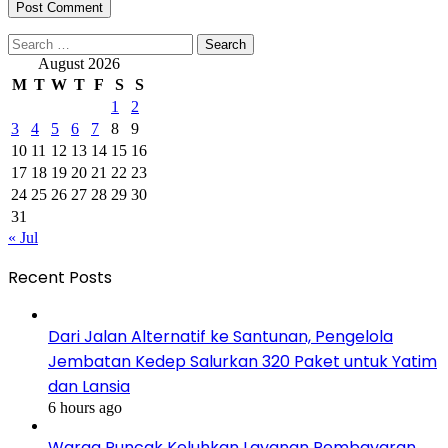
Search
for:
August 2026
M
T
W
T
F
S
S
1
2
3
4
5
6
7
8
9
10
11
12
13
14
15
16
17
18
19
20
21
22
23
24
25
26
27
28
29
30
31
« Jul
Recent Posts
Dari Jalan Alternatif ke Santunan, Pengelola
Jembatan Kedep Salurkan 320 Paket untuk Yatim
dan Lansia
6 hours ago
Warga Puncak Keluhkan Layanan Pembayaran