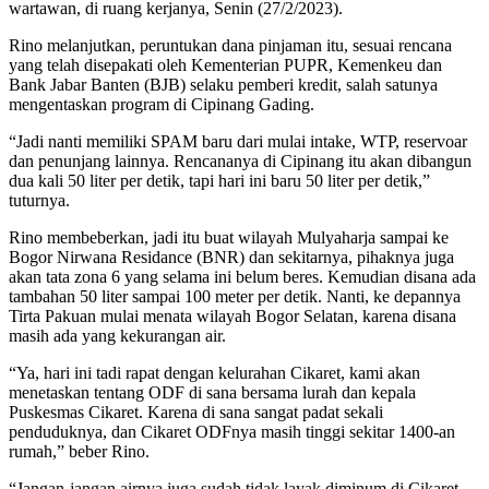
wartawan, di ruang kerjanya, Senin (27/2/2023).
Rino melanjutkan, peruntukan dana pinjaman itu, sesuai rencana
yang telah disepakati oleh Kementerian PUPR, Kemenkeu dan
Bank Jabar Banten (BJB) selaku pemberi kredit, salah satunya
mengentaskan program di Cipinang Gading.
“Jadi nanti memiliki SPAM baru dari mulai intake, WTP, reservoar
dan penunjang lainnya. Rencananya di Cipinang itu akan dibangun
dua kali 50 liter per detik, tapi hari ini baru 50 liter per detik,”
tuturnya.
Rino membeberkan, jadi itu buat wilayah Mulyaharja sampai ke
Bogor Nirwana Residance (BNR) dan sekitarnya, pihaknya juga
akan tata zona 6 yang selama ini belum beres. Kemudian disana ada
tambahan 50 liter sampai 100 meter per detik. Nanti, ke depannya
Tirta Pakuan mulai menata wilayah Bogor Selatan, karena disana
masih ada yang kekurangan air.
“Ya, hari ini tadi rapat dengan kelurahan Cikaret, kami akan
menetaskan tentang ODF di sana bersama lurah dan kepala
Puskesmas Cikaret. Karena di sana sangat padat sekali
penduduknya, dan Cikaret ODFnya masih tinggi sekitar 1400-an
rumah,” beber Rino.
“Jangan-jangan airnya juga sudah tidak layak diminum di Cikaret,