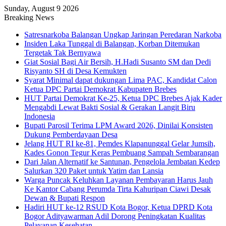
Sunday, August 9 2026
Breaking News
Satresnarkoba Balangan Ungkap Jaringan Peredaran Narkoba
Insiden Laka Tunggal di Balangan, Korban Ditemukan
Tergetak Tak Bernyawa
Giat Sosial Bagi Air Bersih, H.Hadi Susanto SM dan Dedi
Risyanto SH di Desa Kemukten
Syarat Minimal dapat dukungan Lima PAC, Kandidat Calon
Ketua DPC Partai Demokrat Kabupaten Brebes
HUT Partai Demokrat Ke-25, Ketua DPC Brebes Ajak Kader
Mengabdi Lewat Bakti Sosial & Gerakan Langit Biru
Indonesia
Bupati Parosil Terima LPM Award 2026, Dinilai Konsisten
Dukung Pemberdayaan Desa
Jelang HUT RI ke-81, Pemdes Klapanunggal Gelar Jumsih,
Kades Gonon Tegur Keras Pembuang Sampah Sembarangan
Dari Jalan Alternatif ke Santunan, Pengelola Jembatan Kedep
Salurkan 320 Paket untuk Yatim dan Lansia
Warga Puncak Keluhkan Layanan Pembayaran Harus Jauh
Ke Kantor Cabang Perumda Tirta Kahuripan Ciawi Desak
Dewan & Bupati Respon
Hadiri HUT ke-12 RSUD Kota Bogor, Ketua DPRD Kota
Bogor Adityawarman Adil Dorong Peningkatan Kualitas
Pelayanan Kesehatan