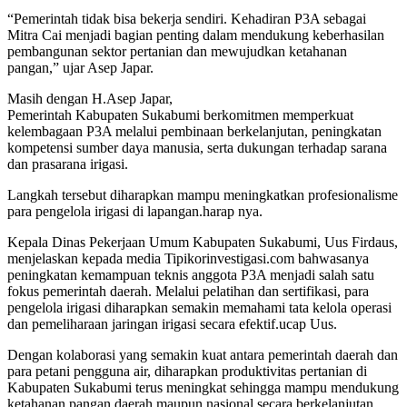
“Pemerintah tidak bisa bekerja sendiri. Kehadiran P3A sebagai
Mitra Cai menjadi bagian penting dalam mendukung keberhasilan
pembangunan sektor pertanian dan mewujudkan ketahanan
pangan,” ujar Asep Japar.
Masih dengan H.Asep Japar,
Pemerintah Kabupaten Sukabumi berkomitmen memperkuat
kelembagaan P3A melalui pembinaan berkelanjutan, peningkatan
kompetensi sumber daya manusia, serta dukungan terhadap sarana
dan prasarana irigasi.
Langkah tersebut diharapkan mampu meningkatkan profesionalisme
para pengelola irigasi di lapangan.harap nya.
Kepala Dinas Pekerjaan Umum Kabupaten Sukabumi, Uus Firdaus,
menjelaskan kepada media Tipikorinvestigasi.com bahwasanya
peningkatan kemampuan teknis anggota P3A menjadi salah satu
fokus pemerintah daerah. Melalui pelatihan dan sertifikasi, para
pengelola irigasi diharapkan semakin memahami tata kelola operasi
dan pemeliharaan jaringan irigasi secara efektif.ucap Uus.
Dengan kolaborasi yang semakin kuat antara pemerintah daerah dan
para petani pengguna air, diharapkan produktivitas pertanian di
Kabupaten Sukabumi terus meningkat sehingga mampu mendukung
ketahanan pangan daerah maupun nasional secara berkelanjutan.