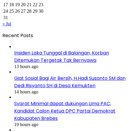
17
18
19
20
21
22
23
24
25
26
27
28
29
30
31
« Jul
Recent Posts
Insiden Laka Tunggal di Balangan, Korban
Ditemukan Tergetak Tak Bernyawa
13 hours ago
Giat Sosial Bagi Air Bersih, H.Hadi Susanto SM dan
Dedi Risyanto SH di Desa Kemukten
14 hours ago
Syarat Minimal dapat dukungan Lima PAC,
Kandidat Calon Ketua DPC Partai Demokrat
Kabupaten Brebes
19 hours ago