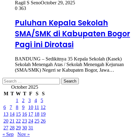
Ragil S Seno
October 29, 2025
0
363
Puluhan Kepala Sekolah
SMA/SMK di Kabupaten Bogor
Pagi ini Dirotasi
BANDUNG – Sedikitnya 35 Kepala Sekolah (Kasek)
Sekolah Menengah Atas / Sekolah Menengah Kejuruan
(SMA/SMK) Negeri se Kabupaten Bogor, Jawa…
Search
for:
October 2025
M
T
W
T
F
S
S
1
2
3
4
5
6
7
8
9
10
11
12
13
14
15
16
17
18
19
20
21
22
23
24
25
26
27
28
29
30
31
« Sep
Nov »