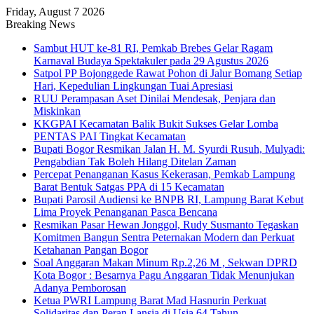
Friday, August 7 2026
Breaking News
Sambut HUT ke-81 RI, Pemkab Brebes Gelar Ragam
Karnaval Budaya Spektakuler pada 29 Agustus 2026
Satpol PP Bojonggede Rawat Pohon di Jalur Bomang Setiap
Hari, Kepedulian Lingkungan Tuai Apresiasi
RUU Perampasan Aset Dinilai Mendesak, Penjara dan
Miskinkan
KKGPAI Kecamatan Balik Bukit Sukses Gelar Lomba
PENTAS PAI Tingkat Kecamatan
Bupati Bogor Resmikan Jalan H. M. Syurdi Rusuh, Mulyadi:
Pengabdian Tak Boleh Hilang Ditelan Zaman
Percepat Penanganan Kasus Kekerasan, Pemkab Lampung
Barat Bentuk Satgas PPA di 15 Kecamatan
Bupati Parosil Audiensi ke BNPB RI, Lampung Barat Kebut
Lima Proyek Penanganan Pasca Bencana
Resmikan Pasar Hewan Jonggol, Rudy Susmanto Tegaskan
Komitmen Bangun Sentra Peternakan Modern dan Perkuat
Ketahanan Pangan Bogor
Soal Anggaran Makan Minum Rp.2,26 M , Sekwan DPRD
Kota Bogor : Besarnya Pagu Anggaran Tidak Menunjukan
Adanya Pemborosan
Ketua PWRI Lampung Barat Mad Hasnurin Perkuat
Solidaritas dan Peran Lansia di Usia 64 Tahun