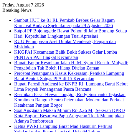
Friday, August 7 2026
Breaking News
Sambut HUT ke-81 RI, Pemkab Brebes Gelar Ragam
Karnaval Budaya Spektakuler pada 29 Agustus 2026
Satpol PP Bojonggede Rawat Pohon di Jalur Bomang Setiap
Hari, Kepedulian Lingkungan Tuai Apresiasi
RUU Perampasan Aset Dinilai Mendesak, Penjara dan
Miskinkan
KKGPAI Kecamatan Balik Bukit Sukses Gelar Lomba
PENTAS PAI Tingkat Kecamatan
Bupati Bogor Resmikan Jalan H. M. Syurdi Rusuh, Mulyadi:
Pengabdian Tak Boleh Hilang Ditelan Zaman
Percepat Penanganan Kasus Kekerasan, Pemkab Lampung
Barat Bentuk Satgas PPA di 15 Kecamatan
Bupati Parosil Audiensi ke BNPB RI, Lampung Barat Kebut
Lima Proyek Penanganan Pasca Bencana
Resmikan Pasar Hewan Jonggol, Rudy Susmanto Tegaskan
Komitmen Bangun Sentra Peternakan Modern dan Perkuat
Ketahanan Pangan Bogor
Soal Anggaran Makan Minum Rp.2,26 M , Sekwan DPRD
Kota Bogor : Besarnya Pagu Anggaran Tidak Menunjukan
Adanya Pemborosan
Ketua PWRI Lampung Barat Mad Hasnurin Perkuat
Solidaritas dan Peran Lansia di Usia 64 Tahun