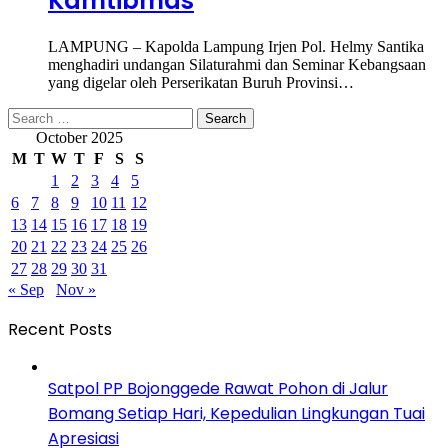
Kamtibmas
LAMPUNG – Kapolda Lampung Irjen Pol. Helmy Santika
menghadiri undangan Silaturahmi dan Seminar Kebangsaan
yang digelar oleh Perserikatan Buruh Provinsi…
Search
for:
October 2025
M
T
W
T
F
S
S
1
2
3
4
5
6
7
8
9
10
11
12
13
14
15
16
17
18
19
20
21
22
23
24
25
26
27
28
29
30
31
« Sep
Nov »
Recent Posts
Satpol PP Bojonggede Rawat Pohon di Jalur
Bomang Setiap Hari, Kepedulian Lingkungan Tuai
Apresiasi