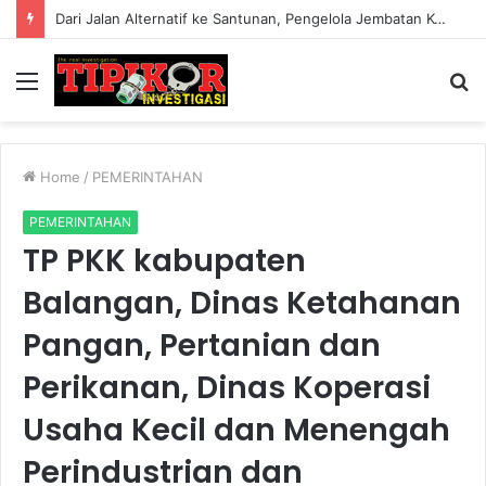
Dari Jalan Alternatif ke Santunan, Pengelola Jembatan Kedep Salurkan 320 Paket untuk Yatim dan Lansia
Menu
S
fo
Home
/
PEMERINTAHAN
PEMERINTAHAN
TP PKK kabupaten
Balangan, Dinas Ketahanan
Pangan, Pertanian dan
Perikanan, Dinas Koperasi
Usaha Kecil dan Menengah
Perindustrian dan