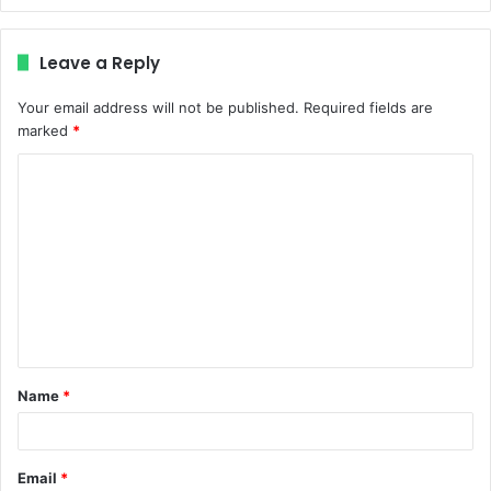
Leave a Reply
Your email address will not be published.
Required fields are
marked
*
C
o
m
m
e
n
t
Name
*
*
Email
*