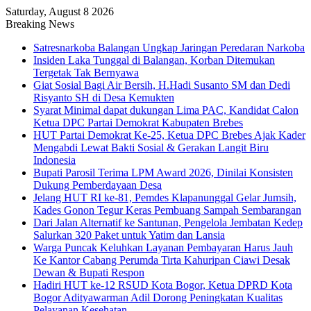
Saturday, August 8 2026
Breaking News
Satresnarkoba Balangan Ungkap Jaringan Peredaran Narkoba
Insiden Laka Tunggal di Balangan, Korban Ditemukan
Tergetak Tak Bernyawa
Giat Sosial Bagi Air Bersih, H.Hadi Susanto SM dan Dedi
Risyanto SH di Desa Kemukten
Syarat Minimal dapat dukungan Lima PAC, Kandidat Calon
Ketua DPC Partai Demokrat Kabupaten Brebes
HUT Partai Demokrat Ke-25, Ketua DPC Brebes Ajak Kader
Mengabdi Lewat Bakti Sosial & Gerakan Langit Biru
Indonesia
Bupati Parosil Terima LPM Award 2026, Dinilai Konsisten
Dukung Pemberdayaan Desa
Jelang HUT RI ke-81, Pemdes Klapanunggal Gelar Jumsih,
Kades Gonon Tegur Keras Pembuang Sampah Sembarangan
Dari Jalan Alternatif ke Santunan, Pengelola Jembatan Kedep
Salurkan 320 Paket untuk Yatim dan Lansia
Warga Puncak Keluhkan Layanan Pembayaran Harus Jauh
Ke Kantor Cabang Perumda Tirta Kahuripan Ciawi Desak
Dewan & Bupati Respon
Hadiri HUT ke-12 RSUD Kota Bogor, Ketua DPRD Kota
Bogor Adityawarman Adil Dorong Peningkatan Kualitas
Pelayanan Kesehatan