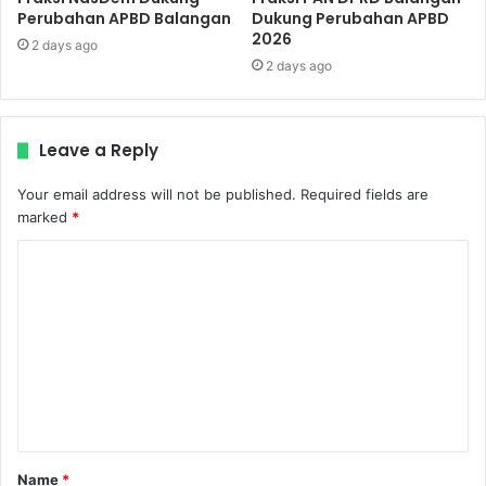
Perubahan APBD Balangan
Dukung Perubahan APBD
2026
2 days ago
2 days ago
Leave a Reply
Your email address will not be published.
Required fields are
marked
*
C
o
m
m
e
n
t
Name
*
*