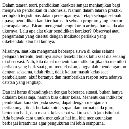
Dalam tataran teori, pendidikan karakter sangat menjanjikan bagi
menjawab pendidikan di Indonesia. Namun dalam tataran praktik,
seringkali terjadi bias dalam penerapannya. Tetapi sebagai sebuah
upaya, pendidikan karakter haruslah sebuah program yang terukur
pencapaiannya. Bicara mengenai pengukuran artinya harus ada alat
ukurnya, Lalu apa alat ukur pendidikan karakter? Observasi atau
pengamatan yang disertai dengan indikator perilaku yang
dikehendaki atau hal lainnya.
Misalnya, saat kita mengamati beberapa siswa di kelas selama
pelajaran tertentu, tentunya siswa tersebut tidak tahu saat dia sedang
di observasi. Nah, kita dapat menentukan indikator jika dia memiliki
perilaku yang baik saat guru menjelaskan, anggaplah mendengarkan
dengan seksama, tidak ribut, tidak keluar masuk kelas saat
pembelajaran, aktif bertanya dan memberikan respon serta adanya
catatan yang lengkap.
Dan ini harus dibandingkan dengan beberapa situasi, bukan hanya
didalam kelas saja, namun bisa diluar kelas. Menentukan indikator
pendidikan karakter pada siswa, dapat dengan mengamati
perilakunya, tidak berkata kotor, sopan dan hormat pada guru,
berteman baik, dan masuk kelas tepat waktu setelah jam istirahat.
Ada banyak cara untuk mengukur hal ini, kita menggunakan
berbagai kreativitas agar pengukuran ini lebih sempurna.