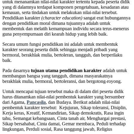
untuk menanamkan nilai-nilai karakter tertentu kepada peserta didik
yang di dalamnya terdapat komponen pengetahuan, kesadaran atau
kemauan, serta tindakan untuk melakukan nilai-nilai tersebut.
Pendidikan karakter
(character education)
sangat erat hubungannya
dengan pendidikan moral dimana tujuannya adalah untuk
membentuk dan melatih kemampuan individu secara terus-menerus
guna penyempurnaan diri kearah hidup yang lebih baik.
Secara umum fungsi pendidikan ini adalah untuk membentuk
karakter seorang peserta didik sehingga menjadi pribadi yang
bermoral, berakhlak mulia, bertoleran, tangguh, dan berperilaku
baik.
Pada dasarnya
tujuan utama pendidikan karakter
adalah untuk
membangun bangsa yang tangguh, dimana masyarakatnya
berakhlak mulia, bermoral, bertoleransi, dan bergotong-royong.
Untuk mencapai tujuan tersebut maka di dalam diri peserta didik
harus ditanamkan nilai-nilai pembentuk karakter yang bersumber
dari Agama,
Pancasila
, dan Budaya. Berikut adalah nilai-nilai
pembentuk karakter tersebut: Kejujuran, Sikap toleransi, Disiplin,
Kerja keras, Kreatif, Kemandirian, Sikap demokratis, Rasa ingin
tahu, Semangat kebangsaan, Cinta tanah air, Menghargai prestasi,
Sikap bersahabat, Cinta damai, Gemar membaca, Peduli terhadap
lingkungan, Perduli sosial, Rasa tanggung jawab, Religius