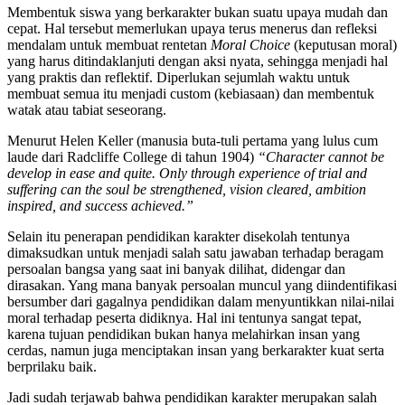
Membentuk siswa yang berkarakter bukan suatu upaya mudah dan
cepat. Hal tersebut memerlukan upaya terus menerus dan refleksi
mendalam untuk membuat rentetan
Moral Choice
(keputusan moral)
yang harus ditindaklanjuti dengan aksi nyata, sehingga menjadi hal
yang praktis dan reflektif. Diperlukan sejumlah waktu untuk
membuat semua itu menjadi custom (kebiasaan) dan membentuk
watak atau tabiat seseorang.
Menurut Helen Keller (manusia buta-tuli pertama yang lulus cum
laude dari Radcliffe College di tahun 1904)
“Character cannot be
develop in ease and quite. Only through experience of trial and
suffering can the soul be strengthened, vision cleared, ambition
inspired, and success achieved.”
Selain itu penerapan pendidikan karakter disekolah tentunya
dimaksudkan untuk menjadi salah satu jawaban terhadap beragam
persoalan bangsa yang saat ini banyak dilihat, didengar dan
dirasakan. Yang mana banyak persoalan muncul yang diindentifikasi
bersumber dari gagalnya pendidikan dalam menyuntikkan nilai-nilai
moral terhadap peserta didiknya. Hal ini tentunya sangat tepat,
karena tujuan pendidikan bukan hanya melahirkan insan yang
cerdas, namun juga menciptakan insan yang berkarakter kuat serta
berprilaku baik.
Jadi sudah terjawab bahwa pendidikan karakter merupakan salah