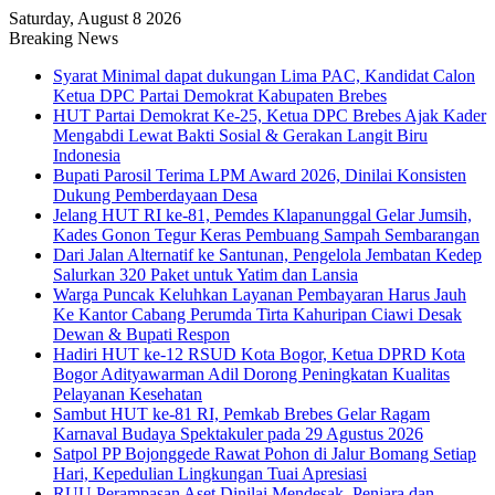
Saturday, August 8 2026
Breaking News
Syarat Minimal dapat dukungan Lima PAC, Kandidat Calon
Ketua DPC Partai Demokrat Kabupaten Brebes
HUT Partai Demokrat Ke-25, Ketua DPC Brebes Ajak Kader
Mengabdi Lewat Bakti Sosial & Gerakan Langit Biru
Indonesia
Bupati Parosil Terima LPM Award 2026, Dinilai Konsisten
Dukung Pemberdayaan Desa
Jelang HUT RI ke-81, Pemdes Klapanunggal Gelar Jumsih,
Kades Gonon Tegur Keras Pembuang Sampah Sembarangan
Dari Jalan Alternatif ke Santunan, Pengelola Jembatan Kedep
Salurkan 320 Paket untuk Yatim dan Lansia
Warga Puncak Keluhkan Layanan Pembayaran Harus Jauh
Ke Kantor Cabang Perumda Tirta Kahuripan Ciawi Desak
Dewan & Bupati Respon
Hadiri HUT ke-12 RSUD Kota Bogor, Ketua DPRD Kota
Bogor Adityawarman Adil Dorong Peningkatan Kualitas
Pelayanan Kesehatan
Sambut HUT ke-81 RI, Pemkab Brebes Gelar Ragam
Karnaval Budaya Spektakuler pada 29 Agustus 2026
Satpol PP Bojonggede Rawat Pohon di Jalur Bomang Setiap
Hari, Kepedulian Lingkungan Tuai Apresiasi
RUU Perampasan Aset Dinilai Mendesak, Penjara dan