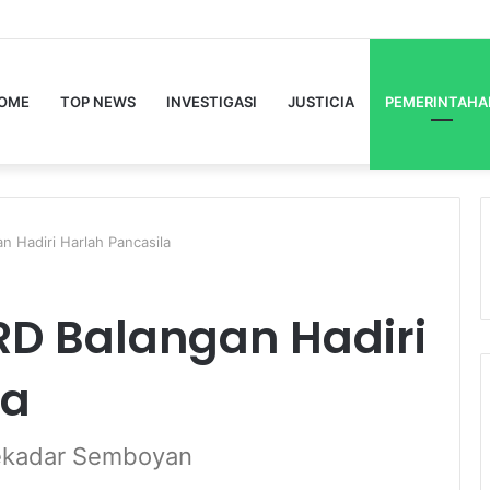
OME
TOP NEWS
INVESTIGASI
JUSTICIA
PEMERINTAHA
n Hadiri Harlah Pancasila
RD Balangan Hadiri
la
 Sekadar Semboyan