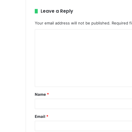
Leave a Reply
Your email address will not be published.
Required f
C
o
m
m
e
n
t
Name
*
*
Email
*