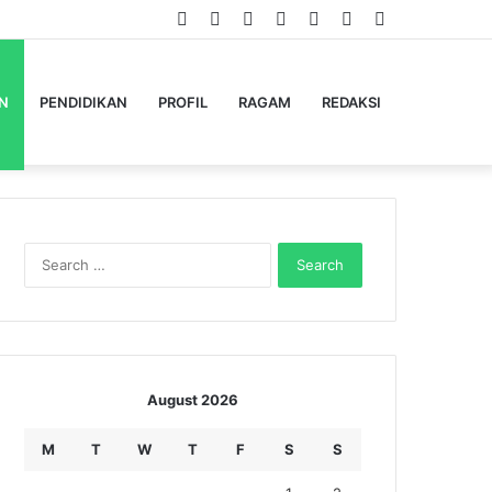
Facebook
Twitter
YouTube
Instagram
Log
Random
Sidebar
In
Article
N
PENDIDIKAN
PROFIL
RAGAM
REDAKSI
Search
for:
August 2026
M
T
W
T
F
S
S