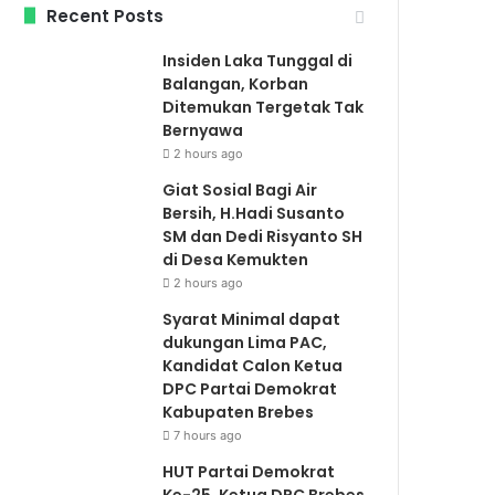
Recent Posts
Insiden Laka Tunggal di
Balangan, Korban
Ditemukan Tergetak Tak
Bernyawa
2 hours ago
Giat Sosial Bagi Air
Bersih, H.Hadi Susanto
SM dan Dedi Risyanto SH
di Desa Kemukten
2 hours ago
Syarat Minimal dapat
dukungan Lima PAC,
Kandidat Calon Ketua
DPC Partai Demokrat
Kabupaten Brebes
7 hours ago
HUT Partai Demokrat
Ke-25, Ketua DPC Brebes