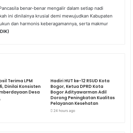
a Pancasila benar-benar mengalir dalam setiap nadi
h ini dinilainya krusial demi mewujudkan Kabupaten
rukun dan harmonis keberagamannya, serta makmur
DIK)
osil Terima LPM
Hadiri HUT ke-12 RSUD Kota
, Dinilai Konsisten
Bogor, Ketua DPRD Kota
emberdayaan Desa
Bogor Adityawarman Adil
Dorong Peningkatan Kualitas
o
Pelayanan Kesehatan
24 hours ago