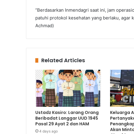
“Berdasarkan Inmendagri saat ini, jam operasi
patuhi protokol kesehatan yang berlaku, agar ki
Achmad)
Related Articles
Ustadz Kasiro: Larang Orang
Keluarga Ai
Beribadat Langgar UUD 1945
Pertanyak
Pasal 29 Ayat 2 dan HAM
Penangkap
Akan Minta 
4 days ago