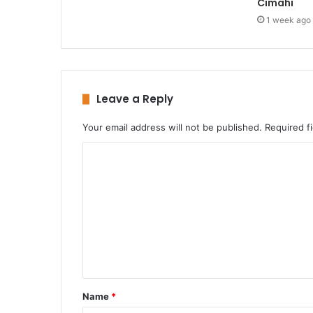
Cimahi
1 week ago
Leave a Reply
Your email address will not be published.
Required f
C
o
m
m
e
n
t
Name
*
*