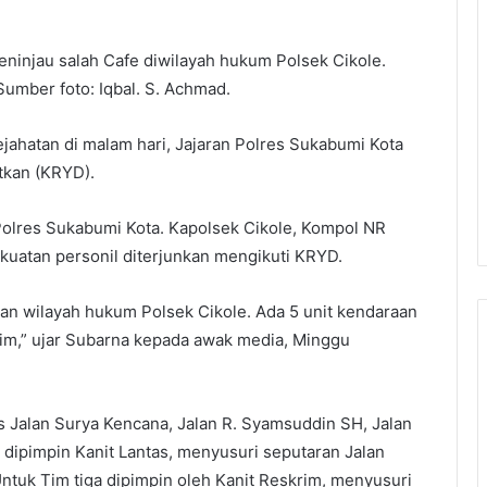
eninjau salah Cafe diwilayah hukum Polsek Cikole.
Sumber foto: Iqbal. S. Achmad.
jahatan di malam hari, Jajaran Polres Sukabumi Kota
tkan (KRYD).
Polres Sukabumi Kota. Kapolsek Cikole, Kompol NR
uatan personil diterjunkan mengikuti KRYD.
ran wilayah hukum Polsek Cikole. Ada 5 unit kendaraan
tim,” ujar Subarna kepada awak media, Minggu
s Jalan Surya Kencana, Jalan R. Syamsuddin SH, Jalan
 dipimpin Kanit Lantas, menyusuri seputaran Jalan
 Untuk Tim tiga dipimpin oleh Kanit Reskrim, menyusuri