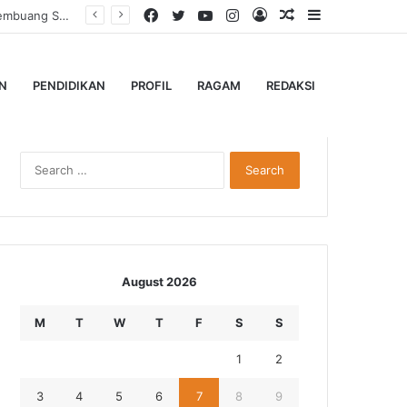
Facebook
Twitter
YouTube
Instagram
Log
Random
Sidebar
Dari Jalan Alternatif ke Santunan, Pengelola Jembatan Kedep Salurkan 320 Paket untuk Yatim dan Lansia
In
Article
N
PENDIDIKAN
PROFIL
RAGAM
REDAKSI
Search
for:
August 2026
M
T
W
T
F
S
S
1
2
3
4
5
6
7
8
9