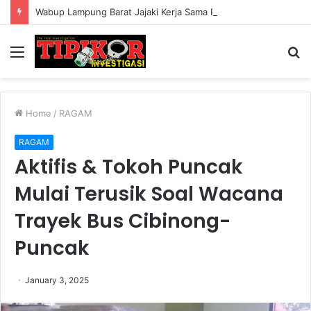
Wabup Lampung Barat Jajaki Kerja Sama Pendidikan dengan Universitas Tulang Bawang
Menu
S
fo
Home
/
RAGAM
RAGAM
Aktifis & Tokoh Puncak
Mulai Terusik Soal Wacana
Trayek Bus Cibinong-
Puncak
January 3, 2025