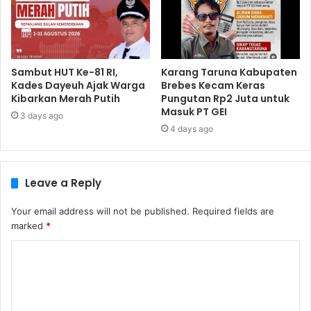
Sambut HUT Ke-81 RI,
​Karang Taruna Kabupaten
Kades Dayeuh Ajak Warga
Brebes Kecam Keras
Kibarkan Merah Putih
Pungutan Rp2 Juta untuk
Masuk PT GEI
3 days ago
4 days ago
Leave a Reply
Your email address will not be published.
Required fields are
marked
*
C
o
m