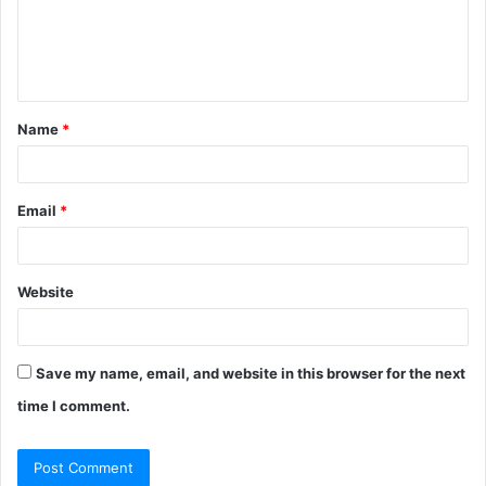
m
e
n
t
Name
*
*
Email
*
Website
Save my name, email, and website in this browser for the next
time I comment.