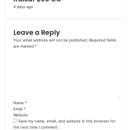
4 days ago
Leave a Reply
Your email address will not be published.
Required fields
are marked
*
C
o
m
m
e
n
t
*
Name
*
Email
*
Website
Save my name, email, and website in this browser for
the next time I comment.