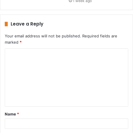
1 week ago
Leave a Reply
Your email address will not be published.
Required fields are
marked
*
C
o
m
m
e
n
t
Name
*
*