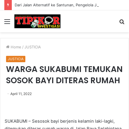
Dari Jalan Alternatif ke Santunan, Pengelola Jembatan Kedep Salurkan 320 Paket untuk Yatim dan Lansia
Menu
S
fo
Home
/
JUSTICIA
JUSTICIA
WARGA SUKABUMI TEMUKAN
SOSOK BAYI DITERAS RUMAH
April 11, 2022
SUKABUMI – Sesosok bayi berjenis kelamin laki-lagki,
ditemukan diteras rumah warga di Jalan Raya Selabintana,