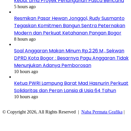
Kebut Lima Proyek Penanganan Pasca Bencana
5 hours ago
Resmikan Pasar Hewan Jonggol, Rudy Susmanto
Tegaskan Komitmen Bangun Sentra Peternakan
Modern dan Perkuat Ketahanan Pangan Bogor
8 hours ago
Soal Anggaran Makan Minum Rp.2,26 M , Sekwan
DPRD Kota Bogor : Besarnya Pagu Anggaran Tidak
Menunjukan Adanya Pemborosan
10 hours ago
Ketua PWRI Lampung Barat Mad Hasnurin Perkuat
Solidaritas dan Peran Lansia di Usia 64 Tahun
10 hours ago
© Copyright 2026, All Rights Reserved |
Naba Permata Grafika
|
Facebook
Twitter
WhatsApp
Telegram
Viber