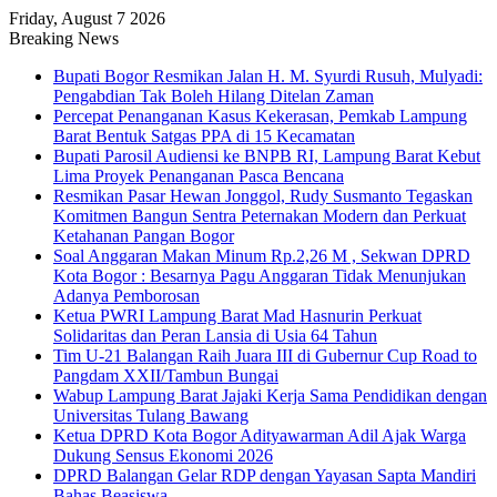
Friday, August 7 2026
Breaking News
Bupati Bogor Resmikan Jalan H. M. Syurdi Rusuh, Mulyadi:
Pengabdian Tak Boleh Hilang Ditelan Zaman
Percepat Penanganan Kasus Kekerasan, Pemkab Lampung
Barat Bentuk Satgas PPA di 15 Kecamatan
Bupati Parosil Audiensi ke BNPB RI, Lampung Barat Kebut
Lima Proyek Penanganan Pasca Bencana
Resmikan Pasar Hewan Jonggol, Rudy Susmanto Tegaskan
Komitmen Bangun Sentra Peternakan Modern dan Perkuat
Ketahanan Pangan Bogor
Soal Anggaran Makan Minum Rp.2,26 M , Sekwan DPRD
Kota Bogor : Besarnya Pagu Anggaran Tidak Menunjukan
Adanya Pemborosan
Ketua PWRI Lampung Barat Mad Hasnurin Perkuat
Solidaritas dan Peran Lansia di Usia 64 Tahun
Tim U-21 Balangan Raih Juara III di Gubernur Cup Road to
Pangdam XXII/Tambun Bungai
Wabup Lampung Barat Jajaki Kerja Sama Pendidikan dengan
Universitas Tulang Bawang
Ketua DPRD Kota Bogor Adityawarman Adil Ajak Warga
Dukung Sensus Ekonomi 2026
DPRD Balangan Gelar RDP dengan Yayasan Sapta Mandiri
Bahas Beasiswa