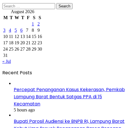
Search
for:
August 2026
M
T
W
T
F
S
S
1
2
3
4
5
6
7
8
9
10
11
12
13
14
15
16
17
18
19
20
21
22
23
24
25
26
27
28
29
30
31
« Jul
Recent Posts
Percepat Penanganan Kasus Kekerasan, Pemkab
Lampung Barat Bentuk Satgas PPA di 15
Kecamatan
5 hours ago
Bupati Parosil Audiensi ke BNPB RI, Lampung Barat