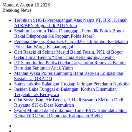
Monday, August 10 2026
Breaking News
Terbitkan SHGB Perpanjangan Atas Nama PT. BSS, Kantah
ATR/BPN Bogor 1 di PTUN kan
Setahun Laporan Tidak Ditanggapi, Penyidik Polres Bogor
Bakal Dilaporkan Ke Propam Polda Jabar?
Perdana Digelar, Kapolsek Cup 2026 Jadi Simbol Kedekatan
Polisi dan Warga Klapanunggal
Cari Rezeki di Sekitar Masjid Baitul Faizin, PKL di Bogor
Gelar Jumat Bersih: “Kami Juga Bertanggung Jawab”
PT Samudra Ina Pertiwi Gelar Tasyakuran Renovasi Kantor
Baru dan Santunan Anak Yatim
Mantan Waka Polres Lampung Barat Berikan Edukasi dan
Sosialiasai ORADO
Satresnarkoba Balangan Ungkap Jaringan Peredaran Narkoba
Insiden Laka Tunggal di Balangan, Korban Ditemukan
Tergetak Tak Bernyawa
Giat Sosial Bagi Air Bersih, H.Hadi Susanto SM dan Dedi
Risyanto SH di Desa Kemukten
Syarat Minimal dapat dukungan Lima PAC, Kandidat Calon
Ketua DPC Partai Demokrat Kabupaten Brebes
Sidebar
Random