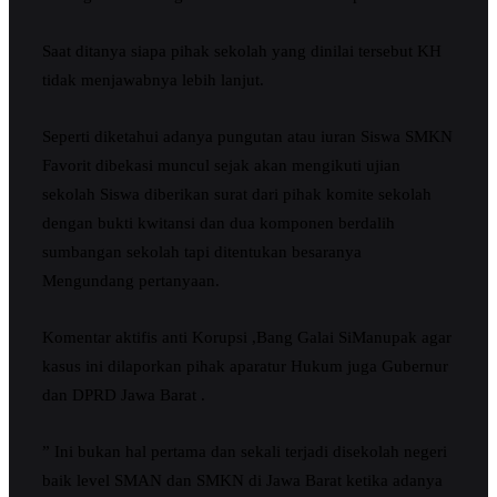
Saat ditanya siapa pihak sekolah yang dinilai tersebut KH
tidak menjawabnya lebih lanjut.
Seperti diketahui adanya pungutan atau iuran Siswa SMKN
Favorit dibekasi muncul sejak akan mengikuti ujian
sekolah Siswa diberikan surat dari pihak komite sekolah
dengan bukti kwitansi dan dua komponen berdalih
sumbangan sekolah tapi ditentukan besaranya
Mengundang pertanyaan.
Komentar aktifis anti Korupsi ,Bang Galai SiManupak agar
kasus ini dilaporkan pihak aparatur Hukum juga Gubernur
dan DPRD Jawa Barat .
” Ini bukan hal pertama dan sekali terjadi disekolah negeri
baik level SMAN dan SMKN di Jawa Barat ketika adanya