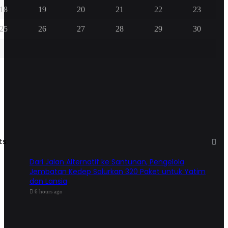
18
19
20
21
22
23
25
26
27
28
29
30
ts
Dari Jalan Alternatif ke Santunan, Pengelola
Jembatan Kedep Salurkan 320 Paket untuk Yatim
dan Lansia
6 hours ago