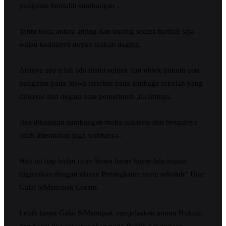
pungutan berdalih sumbangan .
Tentu beda antara anjing dan kucing secara harfiah saja
walau keduanya doyan makan daging.
Artinya apa telah ada disini subjek dan objek hukum atas
pungutan pada Siswa tersebut pada lembaga sekolah yang
dibiayai dari negara atau pemerintah ,itu intinya.
Jika dikatakan sumbangan maka sukarela dan besaranya
tidak ditentukan juga waktunya .
Nah ini tiap bulan rutin Siswa harus bayar lalu itupun
digunakan dengan alasan Peningkatan mutu sekolah” Ujar
Galai SiManupak Geram.
Lebih lanjut Galai SiManupak menjelaskan aturan Hukum
dan Saksi jika ini terungkap pada Publik hal dugaan