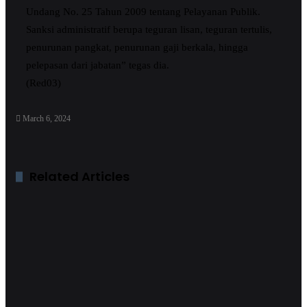
Undang No. 25 Tahun 2009 tentang Pelayanan Publik.
Sanksi administratif berupa teguran lisan, teguran tertulis,
penurunan pangkat, penurunan gaji berkala, hingga
pelepasan dari jabatan” tegas dia.
(Red03)
March 6, 2024
Related Articles