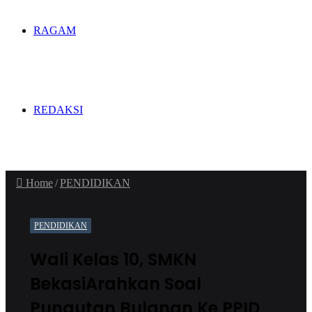
RAGAM
REDAKSI
Home
/
PENDIDIKAN
PENDIDIKAN
Wali Kelas 10, SMKN
BekasiArahkan Soal
Pungutan Bulanan Ke PPID