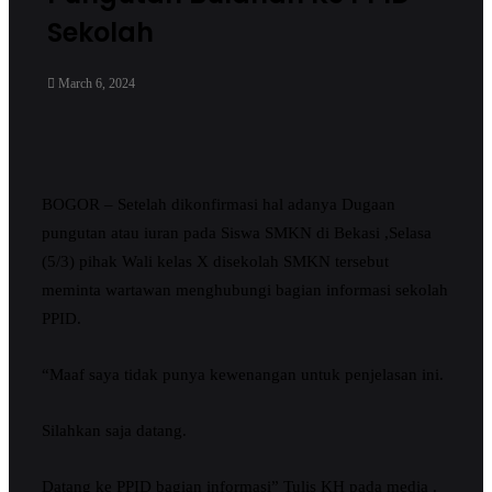
Sekolah
March 6, 2024
BOGOR – Setelah dikonfirmasi hal adanya Dugaan
pungutan atau iuran pada Siswa SMKN di Bekasi ,Selasa
(5/3) pihak Wali kelas X disekolah SMKN tersebut
meminta wartawan menghubungi bagian informasi sekolah
PPID.
“Maaf saya tidak punya kewenangan untuk penjelasan ini.
Silahkan saja datang.
Datang ke PPID bagian informasi” Tulis KH pada media .