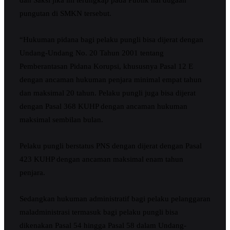
pungutan di SMKN tersebut.
“Hukuman pidana bagi pelaku pungli bisa dijerat dengan
Undang-Undang No. 20 Tahun 2001 tentang
Pemberantasan Pidana Korupsi, khususnya Pasal 12 E
dengan ancaman hukuman penjara minimal empat tahun
dan maksimal 20 tahun. Pelaku pungli juga bisa dijerat
dengan Pasal 368 KUHP dengan ancaman hukuman
maksimal sembilan bulan.
Pelaku pungli berstatus PNS dengan dijerat dengan Pasal
423 KUHP dengan ancaman maksimal enam tahun
penjara.
Sedangkan hukuman administratif bagi pelaku pelanggaran
maladministrasi termasuk bagi pelaku pungli bisa
dikenakan Pasal 54 hingga Pasal 58 dalam Undang-