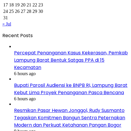
17
18
19
20
21
22
23
24
25
26
27
28
29
30
31
« Jul
Recent Posts
Percepat Penanganan Kasus Kekerasan, Pemkab
Lampung Barat Bentuk Satgas PPA di 15
Kecamatan
6 hours ago
Bupati Parosil Audiensi ke BNPB RI, Lampung Barat
Kebut Lima Proyek Penanganan Pasca Bencana
6 hours ago
Resmikan Pasar Hewan Jonggol, Rudy Susmanto
Tegaskan Komitmen Bangun Sentra Peternakan
Modern dan Perkuat Ketahanan Pangan Bogor