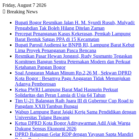
Friday, August 7 2026
Breaking News
Bupati Bogor Resmikan Jalan H. M. Syurdi Rusuh, Mulyadi:
Pengabdian Tak Boleh Hilang Ditelan Zaman
Percepat Penanganan Kasus Kekerasan, Pemkab Lampung
Barat Bentuk Satgas PPA di 15 Kecamatan
Bupati Parosil Audiensi ke BNPB RI, Lampung Barat Kebut
Lima Proyek Penanganan Pasca Bencana
Resmikan Pasar Hewan Jonggol, Rudy Susmanto Tegaskan
Komitmen Bangun Sentra Peternakan Modern dan Perkuat
Ketahanan Pangan Bogor
Soal Anggaran Makan Minum Rp.2,26 M , Sekwan DPRD
Kota Bogor : Besarnya Pagu Anggaran Tidak Menunjukan
Adanya Pemborosan
Ketua PWRI Lampung Barat Mad Hasnurin Perkuat
Solidaritas dan Peran Lansia di Usia 64 Tahun
Tim U-21 Balangan Raih Juara III di Gubernur Cup Road to
Pangdam XXII/Tambun Bungai
Wabup Lampung Barat Jajaki Kerja Sama Pendidikan dengan
Universitas Tulang Bawang
Ketua DPRD Kota Bogor Adityawarman Adil Ajak Warga
Dukung Sensus Ekonomi 2026
DPRD Balangan Gelar RDP dengan Yayasan Sapta Mandiri