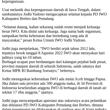
kepengurusan.
Usai melantik dua kepengurusan daerah di Jawa Tengah, dalam
sambutannya Jodhi Yudono mengucapkan selamat kepada PD IWO
Kabupaten Brebes dan Pemalang.
“Selamat datang, kalian sekarang sudah resmi menjadi keluarga
besar IWO. Kita disini satu keluarga. Jaga nama baik organisasi,
sampaikan berita kebenaran dan berimbang yang ada di
masyarakat,” pesan Ketua Umum IWO Jodhi Yudono.
Jodhi juga menjelaskan, “IWO berdiri sejak tahun 2012 lalu,
tepatnya besok tanggal 8 Agustus 2022 IWO akan merayakan hari
jadinya yang ke-10 tahun.
Berbagai ucapan pun berdatangan dari kalangan pejabat baik pusat,
provinsi maupun daerah di seluruh Indonesia, salah satunya dari
Ketua MPR RI Bambang Soesatyo,” bebernya.
Jodhi menegaskan keberadaan IWO ada mulai Aceh hingga Papua.
Jika dalam satu provinsi ada 500 anggota maka, di 34 Provinsi di
Indonesia keseluruhan anggota IWO di berbagai daerah di tanah air
sekitar 17 ribu anggota,” ujarnya.
Jodhi juga menyampaikan apresiasi atas suksesnya acara pelantikan
dan deklarasi PD IWO Kabupaten Pemalang dan Brebes, dimana
dalam kesempatan ini dilaksanakan di outdoor atau di Alam terbuka.