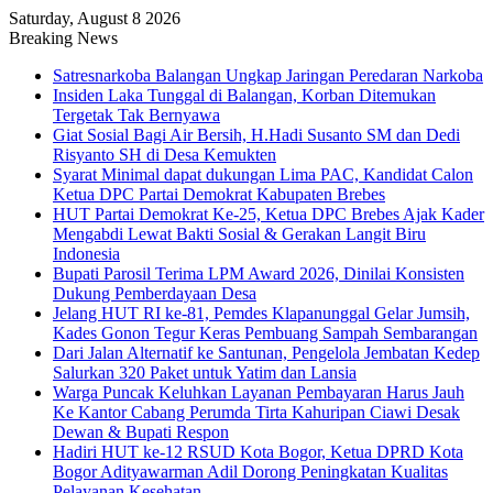
Saturday, August 8 2026
Breaking News
Satresnarkoba Balangan Ungkap Jaringan Peredaran Narkoba
Insiden Laka Tunggal di Balangan, Korban Ditemukan
Tergetak Tak Bernyawa
Giat Sosial Bagi Air Bersih, H.Hadi Susanto SM dan Dedi
Risyanto SH di Desa Kemukten
Syarat Minimal dapat dukungan Lima PAC, Kandidat Calon
Ketua DPC Partai Demokrat Kabupaten Brebes
HUT Partai Demokrat Ke-25, Ketua DPC Brebes Ajak Kader
Mengabdi Lewat Bakti Sosial & Gerakan Langit Biru
Indonesia
Bupati Parosil Terima LPM Award 2026, Dinilai Konsisten
Dukung Pemberdayaan Desa
Jelang HUT RI ke-81, Pemdes Klapanunggal Gelar Jumsih,
Kades Gonon Tegur Keras Pembuang Sampah Sembarangan
Dari Jalan Alternatif ke Santunan, Pengelola Jembatan Kedep
Salurkan 320 Paket untuk Yatim dan Lansia
Warga Puncak Keluhkan Layanan Pembayaran Harus Jauh
Ke Kantor Cabang Perumda Tirta Kahuripan Ciawi Desak
Dewan & Bupati Respon
Hadiri HUT ke-12 RSUD Kota Bogor, Ketua DPRD Kota
Bogor Adityawarman Adil Dorong Peningkatan Kualitas
Pelayanan Kesehatan