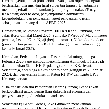
Heri menyebut, empat poin prioritas yang akan dipertimbangkan,
berdasarkan visi-misi dan hasil survei tim transisi. Di antaranya
meliputi, perbaikan infrastruktur jalan, program nakes (Tenaga
Kesehatan) door to door, penyempurnaan administrasi
kependudukan, dan pencapaian target pendapatan daerah
sebagaimana tertuang dalam APBD 2025.
Berdasarkan, Milestone Program 100 Hari Kerja, Pembangunan
Jalan Beres dimulai Maret 2025, Sembako (Wardoyo) Maret minggu
pertama, Insentif Guru Ngaji (berjalan sesuai), Nakes door to door
(penjemputan pasien gratis RSUD Ketanggungan) mulai minggu
kedua Februarl 2025.
Kemudian, Perbaikan Layanan Dasar dimulai minggu ketiga
Februari 2025 yang meliputi Kepengurusan Adminduk 1 Hari Jadi
dan Perubahan Status KK (Updating) 200-400 KK/Desa/tahun.
Selanjutnya, apel siaga Nakes door to door (Minggu ke 2 Februari
2025), dan penyerahan Insentif Ketua RT RW dan Kartu BPJS
Ketenagakerjaan.
“Tim transisi dan tim Pemerintah Daerah (Pemda) Brebes akan
berkoordinasi untuk memastikan sinkronisasi program dan
penyesuaian yang diperlukan,” tandasnya.
Sementara Pj Bupati Brebes, Joko Gunawan menekankan
pentingnya sinkronisasi Rancangan Peraturan Daerah (Raperda)