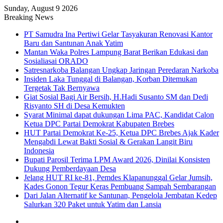
Sunday, August 9 2026
Breaking News
PT Samudra Ina Pertiwi Gelar Tasyakuran Renovasi Kantor
Baru dan Santunan Anak Yatim
Mantan Waka Polres Lampung Barat Berikan Edukasi dan
Sosialiasai ORADO
Satresnarkoba Balangan Ungkap Jaringan Peredaran Narkoba
Insiden Laka Tunggal di Balangan, Korban Ditemukan
Tergetak Tak Bernyawa
Giat Sosial Bagi Air Bersih, H.Hadi Susanto SM dan Dedi
Risyanto SH di Desa Kemukten
Syarat Minimal dapat dukungan Lima PAC, Kandidat Calon
Ketua DPC Partai Demokrat Kabupaten Brebes
HUT Partai Demokrat Ke-25, Ketua DPC Brebes Ajak Kader
Mengabdi Lewat Bakti Sosial & Gerakan Langit Biru
Indonesia
Bupati Parosil Terima LPM Award 2026, Dinilai Konsisten
Dukung Pemberdayaan Desa
Jelang HUT RI ke-81, Pemdes Klapanunggal Gelar Jumsih,
Kades Gonon Tegur Keras Pembuang Sampah Sembarangan
Dari Jalan Alternatif ke Santunan, Pengelola Jembatan Kedep
Salurkan 320 Paket untuk Yatim dan Lansia
Sidebar