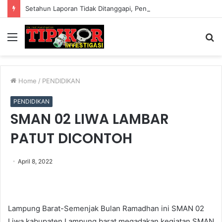
Setahun Laporan Tidak Ditanggapi, Penyidik Polres Bogor Bakal Dilaporkan Ke Propam Polda Jabar?
Menu
S
fo
Home
/
PENDIDIKAN
PENDIDIKAN
SMAN 02 LIWA LAMBAR
PATUT DICONTOH
April 8, 2022
Lampung Barat-Semenjak Bulan Ramadhan ini SMAN 02
Liwa kabupaten Lampung barat megadakan kegiatan SMAN