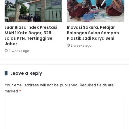
Luar Biasa Indek Prestasi
Inovasi Sakura, Pelajar
MAN 1 Kota Bogor, 329
Balangan Sulap Sampah
Lolos PTN, Tertinggi Se
Plastik Jadi Karya Seni
Jabar
3 weeks ago
3 weeks ago
Leave a Reply
Your email address will not be published.
Required fields are
marked
*
C
o
m
m