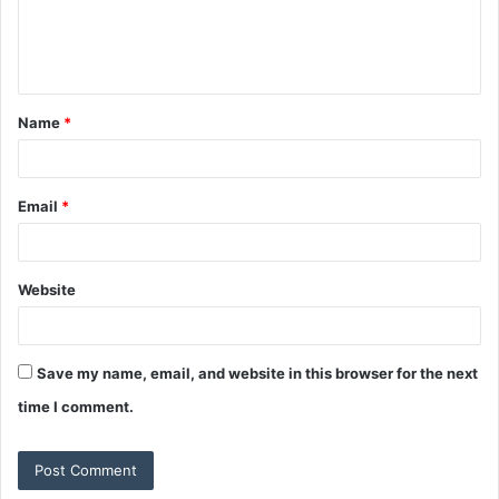
e
n
t
Name
*
*
Email
*
Website
Save my name, email, and website in this browser for the next
time I comment.