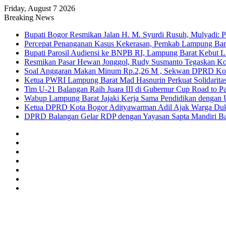
Friday, August 7 2026
Breaking News
Bupati Bogor Resmikan Jalan H. M. Syurdi Rusuh, Mulyadi: 
Percepat Penanganan Kasus Kekerasan, Pemkab Lampung Bara
Bupati Parosil Audiensi ke BNPB RI, Lampung Barat Kebut 
Resmikan Pasar Hewan Jonggol, Rudy Susmanto Tegaskan Ko
Soal Anggaran Makan Minum Rp.2,26 M , Sekwan DPRD Kota
Ketua PWRI Lampung Barat Mad Hasnurin Perkuat Solidaritas
Tim U-21 Balangan Raih Juara III di Gubernur Cup Road to
Wabup Lampung Barat Jajaki Kerja Sama Pendidikan dengan 
Ketua DPRD Kota Bogor Adityawarman Adil Ajak Warga Du
DPRD Balangan Gelar RDP dengan Yayasan Sapta Mandiri B
Sidebar
Random
Article
Log
In
Instagram
YouTube
Twitter
Facebook