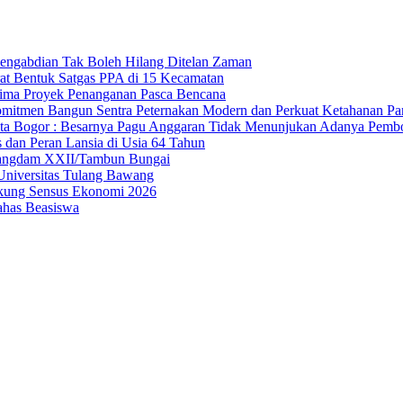
Pengabdian Tak Boleh Hilang Ditelan Zaman
t Bentuk Satgas PPA di 15 Kecamatan
Lima Proyek Penanganan Pasca Bencana
mitmen Bangun Sentra Peternakan Modern dan Perkuat Ketahanan P
 Bogor : Besarnya Pagu Anggaran Tidak Menunjukan Adanya Pemb
 dan Peran Lansia di Usia 64 Tahun
 Pangdam XXII/Tambun Bungai
Universitas Tulang Bawang
kung Sensus Ekonomi 2026
ahas Beasiswa