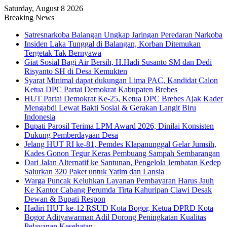
Saturday, August 8 2026
Breaking News
Satresnarkoba Balangan Ungkap Jaringan Peredaran Narkoba
Insiden Laka Tunggal di Balangan, Korban Ditemukan
Tergetak Tak Bernyawa
Giat Sosial Bagi Air Bersih, H.Hadi Susanto SM dan Dedi
Risyanto SH di Desa Kemukten
Syarat Minimal dapat dukungan Lima PAC, Kandidat Calon
Ketua DPC Partai Demokrat Kabupaten Brebes
HUT Partai Demokrat Ke-25, Ketua DPC Brebes Ajak Kader
Mengabdi Lewat Bakti Sosial & Gerakan Langit Biru
Indonesia
Bupati Parosil Terima LPM Award 2026, Dinilai Konsisten
Dukung Pemberdayaan Desa
Jelang HUT RI ke-81, Pemdes Klapanunggal Gelar Jumsih,
Kades Gonon Tegur Keras Pembuang Sampah Sembarangan
Dari Jalan Alternatif ke Santunan, Pengelola Jembatan Kedep
Salurkan 320 Paket untuk Yatim dan Lansia
Warga Puncak Keluhkan Layanan Pembayaran Harus Jauh
Ke Kantor Cabang Perumda Tirta Kahuripan Ciawi Desak
Dewan & Bupati Respon
Hadiri HUT ke-12 RSUD Kota Bogor, Ketua DPRD Kota
Bogor Adityawarman Adil Dorong Peningkatan Kualitas
Pelayanan Kesehatan