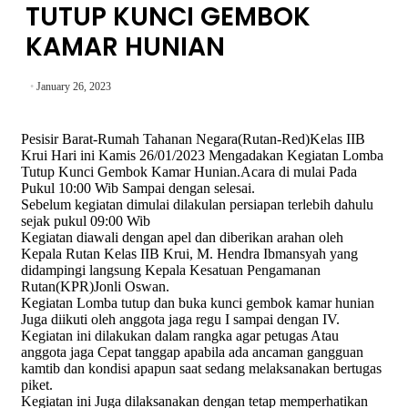
TUTUP KUNCI GEMBOK
KAMAR HUNIAN
January 26, 2023
Pesisir Barat-Rumah Tahanan Negara(Rutan-Red)Kelas IIB
Krui Hari ini Kamis 26/01/2023 Mengadakan Kegiatan Lomba
Tutup Kunci Gembok Kamar Hunian.Acara di mulai Pada
Pukul 10:00 Wib Sampai dengan selesai.
Sebelum kegiatan dimulai dilakulan persiapan terlebih dahulu
sejak pukul 09:00 Wib
Kegiatan diawali dengan apel dan diberikan arahan oleh
Kepala Rutan Kelas IIB Krui, M. Hendra Ibmansyah yang
didampingi langsung Kepala Kesatuan Pengamanan
Rutan(KPR)Jonli Oswan.
Kegiatan Lomba tutup dan buka kunci gembok kamar hunian
Juga diikuti oleh anggota jaga regu I sampai dengan IV.
Kegiatan ini dilakukan dalam rangka agar petugas Atau
anggota jaga Cepat tanggap apabila ada ancaman gangguan
kamtib dan kondisi apapun saat sedang melaksanakan bertugas
piket.
Kegiatan ini Juga dilaksanakan dengan tetap memperhatikan