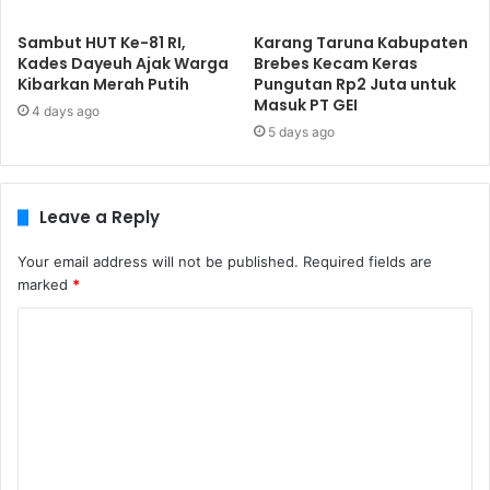
Sambut HUT Ke-81 RI,
​Karang Taruna Kabupaten
Kades Dayeuh Ajak Warga
Brebes Kecam Keras
Kibarkan Merah Putih
Pungutan Rp2 Juta untuk
Masuk PT GEI
4 days ago
5 days ago
Leave a Reply
Your email address will not be published.
Required fields are
marked
*
C
o
m
m
e
n