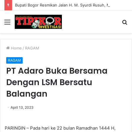
Bupati Bogor Resmikan Jalan H. M. Syurdi Rusuh, Mulyadi: Pengabdian Tak Boleh Hilang Ditelan Zaman
Menu
S
fo
Home
/
RAGAM
RAGAM
PT Adaro Buka Bersama
Dengan LSM Bersatu
Balangan
April 13, 2023
PARINGIN – Pada hari ke 22 bulan Ramadhan 1444 H,