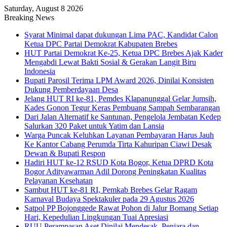
Saturday, August 8 2026
Breaking News
Syarat Minimal dapat dukungan Lima PAC, Kandidat Calon
Ketua DPC Partai Demokrat Kabupaten Brebes
HUT Partai Demokrat Ke-25, Ketua DPC Brebes Ajak Kader
Mengabdi Lewat Bakti Sosial & Gerakan Langit Biru
Indonesia
Bupati Parosil Terima LPM Award 2026, Dinilai Konsisten
Dukung Pemberdayaan Desa
Jelang HUT RI ke-81, Pemdes Klapanunggal Gelar Jumsih,
Kades Gonon Tegur Keras Pembuang Sampah Sembarangan
Dari Jalan Alternatif ke Santunan, Pengelola Jembatan Kedep
Salurkan 320 Paket untuk Yatim dan Lansia
Warga Puncak Keluhkan Layanan Pembayaran Harus Jauh
Ke Kantor Cabang Perumda Tirta Kahuripan Ciawi Desak
Dewan & Bupati Respon
Hadiri HUT ke-12 RSUD Kota Bogor, Ketua DPRD Kota
Bogor Adityawarman Adil Dorong Peningkatan Kualitas
Pelayanan Kesehatan
Sambut HUT ke-81 RI, Pemkab Brebes Gelar Ragam
Karnaval Budaya Spektakuler pada 29 Agustus 2026
Satpol PP Bojonggede Rawat Pohon di Jalur Bomang Setiap
Hari, Kepedulian Lingkungan Tuai Apresiasi
RUU Perampasan Aset Dinilai Mendesak, Penjara dan