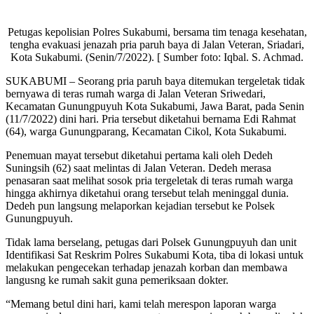
Petugas kepolisian Polres Sukabumi, bersama tim tenaga kesehatan,
tengha evakuasi jenazah pria paruh baya di Jalan Veteran, Sriadari,
Kota Sukabumi. (Senin/7/2022). [ Sumber foto: Iqbal. S. Achmad.
SUKABUMI – Seorang pria paruh baya ditemukan tergeletak tidak
bernyawa di teras rumah warga di Jalan Veteran Sriwedari,
Kecamatan Gunungpuyuh Kota Sukabumi, Jawa Barat, pada Senin
(11/7/2022) dini hari. Pria tersebut diketahui bernama Edi Rahmat
(64), warga Gunungparang, Kecamatan Cikol, Kota Sukabumi.
Penemuan mayat tersebut diketahui pertama kali oleh Dedeh
Suningsih (62) saat melintas di Jalan Veteran. Dedeh merasa
penasaran saat melihat sosok pria tergeletak di teras rumah warga
hingga akhirnya diketahui orang tersebut telah meninggal dunia.
Dedeh pun langsung melaporkan kejadian tersebut ke Polsek
Gunungpuyuh.
Tidak lama berselang, petugas dari Polsek Gunungpuyuh dan unit
Identifikasi Sat Reskrim Polres Sukabumi Kota, tiba di lokasi untuk
melakukan pengecekan terhadap jenazah korban dan membawa
langusng ke rumah sakit guna pemeriksaan dokter.
“Memang betul dini hari, kami telah merespon laporan warga