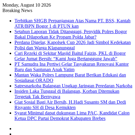
Monday, August 10 2026
Breaking News
Terbitkan SHGB Perpanjangan Atas Nama PT. BSS, Kantah
ATR/BPN Bogor 1 di PTUN kan
Setahun Laporan Tidak Ditanggapi, Penyidik Polres Bogor
Bakal Dilaporkan Ke Propam Polda Jabar?
Perdana Digelar, Kapolsek Cup 2026 Jadi Simbol Kedekatan
Polisi dan Warga Klapanunggal
Cari Rezeki di Sekitar Masjid Baitul Faizin, PKL di Bogor
Gelar Jumat Bersih: “Kami Juga Bertanggung Jawab”
PT Samudra Ina Pertiwi Gelar Tasyakuran Renovasi Kantor
Baru dan Santunan Anak Yatim
Mantan Waka Polres Lampung Barat Berikan Edukasi dan
Sosialiasai ORADO
Satresnarkoba Balangan Ungkap Jaringan Peredaran Narkoba
Insiden Laka Tunggal di Balangan, Korban Ditemukan
Tergetak Tak Bernyawa
Giat Sosial Bagi Air Bersih, H.Hadi Susanto SM dan Dedi
Risyanto SH di Desa Kemukten
Syarat Minimal dapat dukungan Lima PAC, Kandidat Calon
Ketua DPC Partai Demokrat Kabupaten Brebes
Sidebar
Random