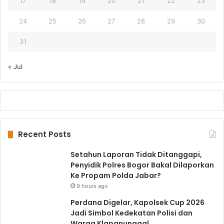
17
18
19
20
21
22
23
24
25
26
27
28
29
30
31
« Jul
Recent Posts
Setahun Laporan Tidak Ditanggapi,
Penyidik Polres Bogor Bakal Dilaporkan
Ke Propam Polda Jabar?
9 hours ago
Perdana Digelar, Kapolsek Cup 2026
Jadi Simbol Kedekatan Polisi dan
Warga Klapanunggal