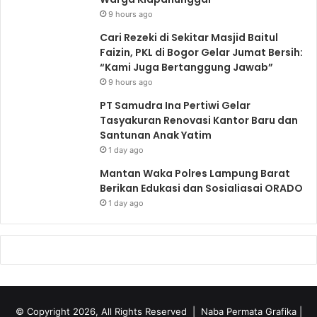
9 hours ago
Cari Rezeki di Sekitar Masjid Baitul
Faizin, PKL di Bogor Gelar Jumat Bersih:
“Kami Juga Bertanggung Jawab”
9 hours ago
PT Samudra Ina Pertiwi Gelar
Tasyakuran Renovasi Kantor Baru dan
Santunan Anak Yatim
1 day ago
Mantan Waka Polres Lampung Barat
Berikan Edukasi dan Sosialiasai ORADO
1 day ago
© Copyright 2026, All Rights Reserved |
Naba Permata Grafika
|