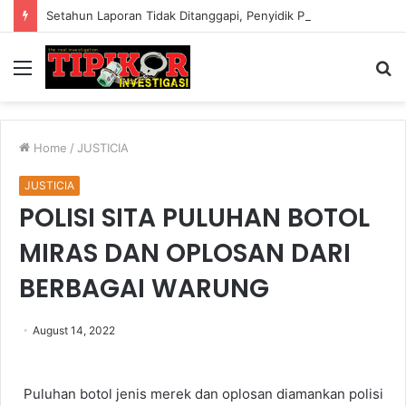
Setahun Laporan Tidak Ditanggapi, Penyidik Polres Bogor Bakal Dilaporkan Ke Propam Polda Jabar?
Menu
S
fo
Home
/
JUSTICIA
JUSTICIA
POLISI SITA PULUHAN BOTOL
MIRAS DAN OPLOSAN DARI
BERBAGAI WARUNG
August 14, 2022
Puluhan botol jenis merek dan oplosan diamankan polisi