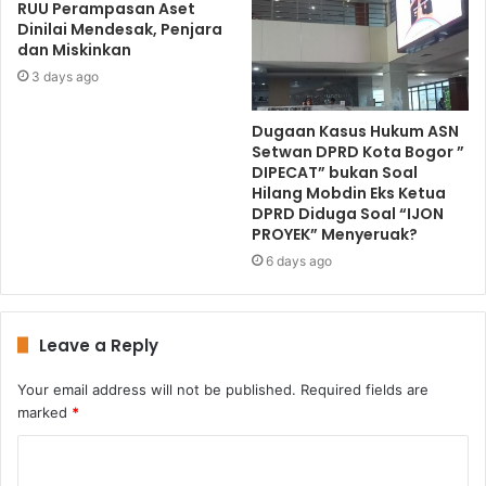
RUU Perampasan Aset
Dinilai Mendesak, Penjara
dan Miskinkan
3 days ago
Dugaan Kasus Hukum ASN
Setwan DPRD Kota Bogor ”
DIPECAT” bukan Soal
Hilang Mobdin Eks Ketua
DPRD Diduga Soal “IJON
PROYEK” Menyeruak?
6 days ago
Leave a Reply
Your email address will not be published.
Required fields are
marked
*
C
o