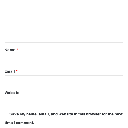
m
m
e
n
t
Name
*
*
Email
*
Website
Save my name, email, and website in this browser for the next
time I comment.