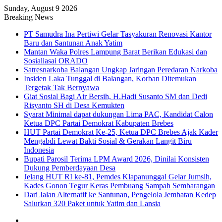
Sunday, August 9 2026
Breaking News
PT Samudra Ina Pertiwi Gelar Tasyakuran Renovasi Kantor
Baru dan Santunan Anak Yatim
Mantan Waka Polres Lampung Barat Berikan Edukasi dan
Sosialiasai ORADO
Satresnarkoba Balangan Ungkap Jaringan Peredaran Narkoba
Insiden Laka Tunggal di Balangan, Korban Ditemukan
Tergetak Tak Bernyawa
Giat Sosial Bagi Air Bersih, H.Hadi Susanto SM dan Dedi
Risyanto SH di Desa Kemukten
Syarat Minimal dapat dukungan Lima PAC, Kandidat Calon
Ketua DPC Partai Demokrat Kabupaten Brebes
HUT Partai Demokrat Ke-25, Ketua DPC Brebes Ajak Kader
Mengabdi Lewat Bakti Sosial & Gerakan Langit Biru
Indonesia
Bupati Parosil Terima LPM Award 2026, Dinilai Konsisten
Dukung Pemberdayaan Desa
Jelang HUT RI ke-81, Pemdes Klapanunggal Gelar Jumsih,
Kades Gonon Tegur Keras Pembuang Sampah Sembarangan
Dari Jalan Alternatif ke Santunan, Pengelola Jembatan Kedep
Salurkan 320 Paket untuk Yatim dan Lansia
Sidebar