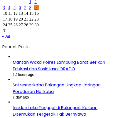
1
2
3
4
5
6
7
8
9
10
11
12
13
14
15
16
17
18
19
20
21
22
23
24
25
26
27
28
29
30
31
« Jul
Recent Posts
Mantan Waka Polres Lampung Barat Berikan
Edukasi dan Sosialiasai ORADO
12 hours ago
Satresnarkoba Balangan Ungkap Jaringan
Peredaran Narkoba
1 day ago
Insiden Laka Tunggal di Balangan, Korban
Ditemukan Tergetak Tak Bernyawa