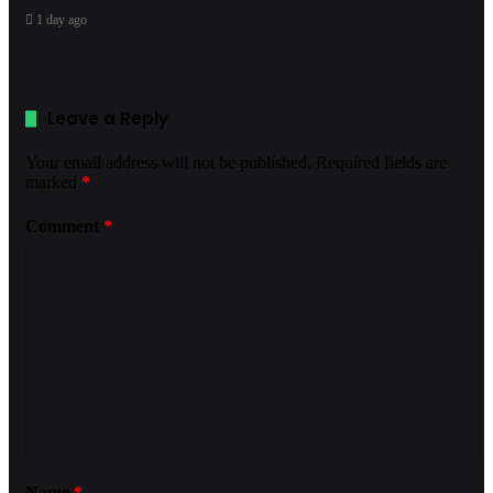
1 day ago
Leave a Reply
Your email address will not be published.
Required fields are
marked
*
Comment
*
Name
*