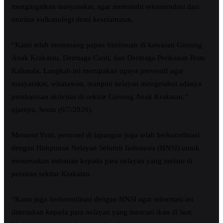
mengingatkan masyarakat, agar mematuhi rekomendasi dari
otoritas vulkanologi demi keselamatan.
“Kami telah memasang papan himbauan di kawasan Gunung
Anak Krakatau, Dermaga Canti, dan Dermaga Perikanan Bom
Kalianda. Langkah ini merupakan upaya preventif agar
masyarakat, wisatawan, maupun nelayan mengetahui adanya
pembatasan aktivitas di sekitar Gunung Anak Krakatau,”
ujarnya, Senin (6/7/2026).
Menurut Yuni, personel di lapangan juga telah berkoordinasi
dengan Himpunan Nelayan Seluruh Indonesia (HNSI) untuk
meneruskan imbauan kepada para nelayan yang melaut di
perairan sekitar Krakatau.
“Kami juga berkoordinasi dengan HNSI agar informasi ini
diteruskan kepada para nelayan yang mencari ikan di laut.