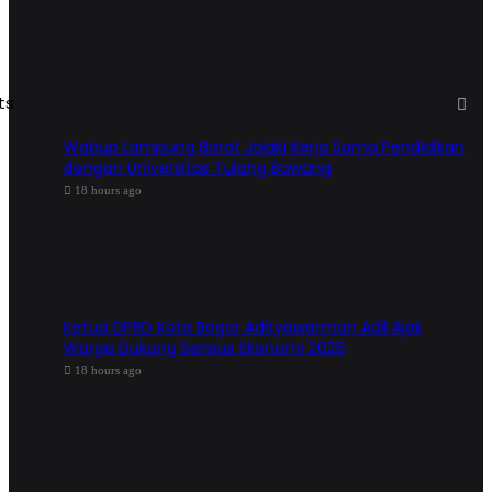
ts
Wabup Lampung Barat Jajaki Kerja Sama Pendidikan
dengan Universitas Tulang Bawang
18 hours ago
Ketua DPRD Kota Bogor Adityawarman Adil Ajak
Warga Dukung Sensus Ekonomi 2026
18 hours ago