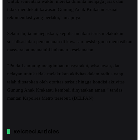
Untuk sementara waktu, mereka diminta menjaga jarak dan
tidak mendekati kawasan Gunung Anak Krakatau sesuai
rekomendasi yang berlaku,” ucapnya.
Selain itu, ia menegaskan, kepolisian akan terus melakukan
sosialisasi dan pemantauan di kawasan pesisir guna memastikan
masyarakat mematuhi imbauan keselamatan.
“Polda Lampung mengimbau masyarakat, wisatawan, dan
nelayan untuk tidak melakukan aktivitas dalam radius yang
telah ditetapkan oleh otoritas terkait hingga kondisi aktivitas
Gunung Anak Krakatau kembali dinyatakan aman,” tandas
mantan Kapolres Metro tersebut. (DELPAN)
Related Articles