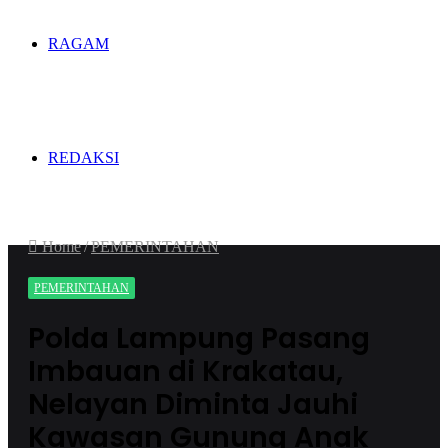
RAGAM
REDAKSI
Home
/
PEMERINTAHAN
PEMERINTAHAN
Polda Lampung Pasang
Imbauan di Krakatau,
Nelayan Diminta Jauhi
Kawasan Gunung Anak