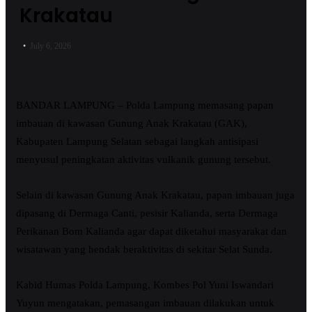
Krakatau
July 6, 2026
BANDAR LAMPUNG – Polda Lampung memasang papan
imbauan di kawasan Gunung Anak Krakatau (GAK),
Kabupaten Lampung Selatan sebagai langkah antisipasi
menyusul peningkatan aktivitas vulkanik gunung tersebut.
Selain di kawasan Gunung Anak Krakatau, papan imbauan juga
dipasang di Dermaga Canti, pesisir Kalianda, serta Dermaga
Perikanan Bom Kalianda agar dapat diketahui masyarakat dan
wisatawan yang hendak beraktivitas di sekitar Selat Sunda.
Kabid Humas Polda Lampung, Kombes Pol Yuni Iswandari
Yuyun mengatakan, pemasangan imbauan dilakukan untuk