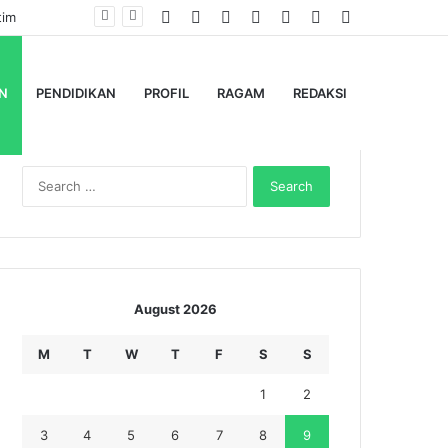
Facebook
Twitter
YouTube
Instagram
Log
Random
Sidebar
In
Article
N
PENDIDIKAN
PROFIL
RAGAM
REDAKSI
Search
for:
August 2026
M
T
W
T
F
S
S
1
2
3
4
5
6
7
8
9