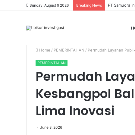
Mantan Waka P
Sunday, August 9 2026
Breaking News
H
Home
/
PEMERINTAHAN
/
Permudah Layanan Publik
PEMERINTAHAN
Permudah Layan
Kesbangpol Ba
Lima Inovasi
June 8, 2026