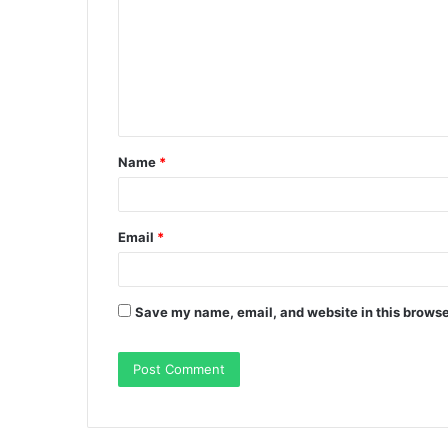
m
m
e
n
t
Name
*
*
Email
*
Save my name, email, and website in this browse