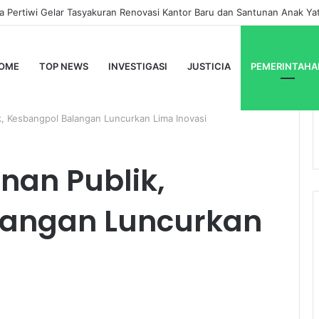
olres Lampung Barat Berikan Edukasi dan Sosialiasai ORADO
OME
TOP NEWS
INVESTIGASI
JUSTICIA
PEMERINTAHA
, Kesbangpol Balangan Luncurkan Lima Inovasi
an Publik,
langan Luncurkan