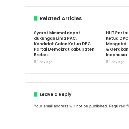
Related Articles
Syarat Minimal dapat
HUT Partai
dukungan Lima PAC,
Ketua DPC 
Kandidat Calon Ketua DPC
Mengabdi L
Partai Demokrat Kabupaten
& Gerakan 
Brebes
Indonesia
1 day ago
1 day ago
Leave a Reply
Your email address will not be published.
Required f
C
o