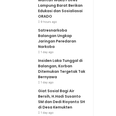
Lampung Barat Berikan
Edukasi dan Sosialiasai
ORADO
9 hours ago
Satresnarkoba
Balangan Ungkap
Jaringan Peredaran
Narkoba
1 day ago
Insiden Laka Tunggal di
Balangan, Korban
Ditemukan Tergetak Tak
Bernyawa
1 day ago
Giat Sosial Bagi Air
Bersih, H.Hadi Susanto
SM dan Dedi Risyanto SH
di Desa Kemukten
1 day ago