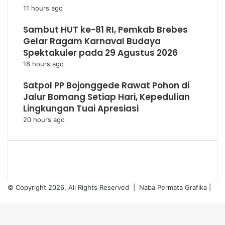
11 hours ago
Sambut HUT ke-81 RI, Pemkab Brebes
Gelar Ragam Karnaval Budaya
Spektakuler pada 29 Agustus 2026
18 hours ago
Satpol PP Bojonggede Rawat Pohon di
Jalur Bomang Setiap Hari, Kepedulian
Lingkungan Tuai Apresiasi
20 hours ago
© Copyright 2026, All Rights Reserved |
Naba Permata Grafika
|
Facebook
Twitter
WhatsApp
Telegram
Viber