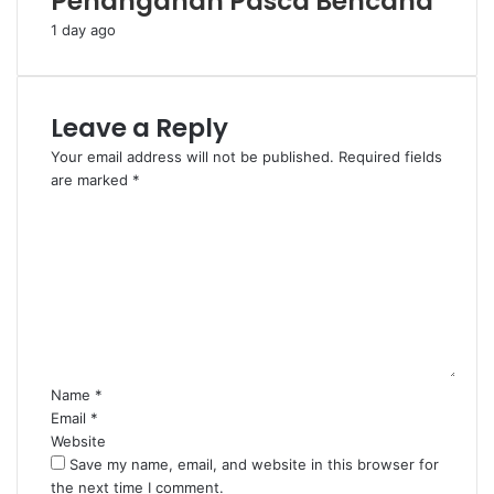
Penanganan Pasca Bencana
1 day ago
Leave a Reply
Your email address will not be published.
Required fields
are marked
*
C
o
m
m
e
n
t
*
Name
*
Email
*
Website
Save my name, email, and website in this browser for
the next time I comment.