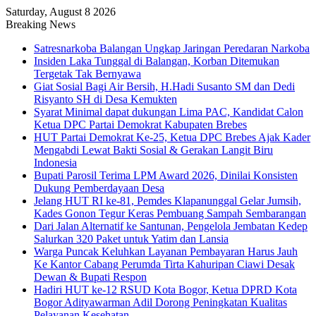
Saturday, August 8 2026
Breaking News
Satresnarkoba Balangan Ungkap Jaringan Peredaran Narkoba
Insiden Laka Tunggal di Balangan, Korban Ditemukan
Tergetak Tak Bernyawa
Giat Sosial Bagi Air Bersih, H.Hadi Susanto SM dan Dedi
Risyanto SH di Desa Kemukten
Syarat Minimal dapat dukungan Lima PAC, Kandidat Calon
Ketua DPC Partai Demokrat Kabupaten Brebes
HUT Partai Demokrat Ke-25, Ketua DPC Brebes Ajak Kader
Mengabdi Lewat Bakti Sosial & Gerakan Langit Biru
Indonesia
Bupati Parosil Terima LPM Award 2026, Dinilai Konsisten
Dukung Pemberdayaan Desa
Jelang HUT RI ke-81, Pemdes Klapanunggal Gelar Jumsih,
Kades Gonon Tegur Keras Pembuang Sampah Sembarangan
Dari Jalan Alternatif ke Santunan, Pengelola Jembatan Kedep
Salurkan 320 Paket untuk Yatim dan Lansia
Warga Puncak Keluhkan Layanan Pembayaran Harus Jauh
Ke Kantor Cabang Perumda Tirta Kahuripan Ciawi Desak
Dewan & Bupati Respon
Hadiri HUT ke-12 RSUD Kota Bogor, Ketua DPRD Kota
Bogor Adityawarman Adil Dorong Peningkatan Kualitas
Pelayanan Kesehatan