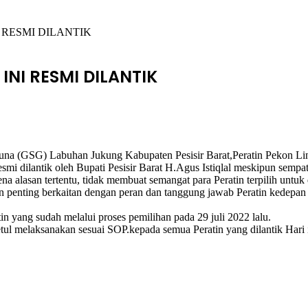
I RESMI DILANTIK
 INI RESMI DILANTIK
na (GSG) Labuhan Jukung Kabupaten Pesisir Barat,Peratin Pekon Lintik
esmi dilantik oleh Bupati Pesisir Barat H.Agus Istiqlal meskipun semp
 alasan tertentu, tidak membuat semangat para Peratin terpilih untuk 
penting berkaitan dengan peran dan tanggung jawab Peratin kedepan s
tin yang sudah melalui proses pemilihan pada 29 juli 2022 lalu.
l melaksanakan sesuai SOP.kepada semua Peratin yang dilantik Hari 