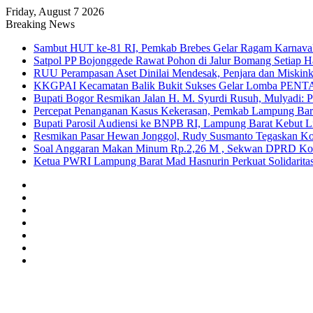
Friday, August 7 2026
Breaking News
Sambut HUT ke-81 RI, Pemkab Brebes Gelar Ragam Karnaval
Satpol PP Bojonggede Rawat Pohon di Jalur Bomang Setiap Ha
RUU Perampasan Aset Dinilai Mendesak, Penjara dan Miskin
KKGPAI Kecamatan Balik Bukit Sukses Gelar Lomba PENTA
Bupati Bogor Resmikan Jalan H. M. Syurdi Rusuh, Mulyadi: 
Percepat Penanganan Kasus Kekerasan, Pemkab Lampung Bara
Bupati Parosil Audiensi ke BNPB RI, Lampung Barat Kebut 
Resmikan Pasar Hewan Jonggol, Rudy Susmanto Tegaskan Ko
Soal Anggaran Makan Minum Rp.2,26 M , Sekwan DPRD Kota
Ketua PWRI Lampung Barat Mad Hasnurin Perkuat Solidaritas
Sidebar
Random
Article
Log
In
Instagram
YouTube
Twitter
Facebook