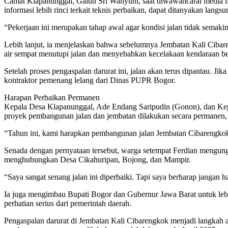
Camat Klapanunggal, Galuh Sri Wahyuni, saat diwawancarai media me
informasi lebih rinci terkait teknis perbaikan, dapat ditanyakan l
“Pekerjaan ini merupakan tahap awal agar kondisi jalan tidak semak
Lebih lanjut, ia menjelaskan bahwa sebelumnya Jembatan Kali Cibar
air sempat menutupi jalan dan menyebabkan kecelakaan kendaraan be
Setelah proses pengaspalan darurat ini, jalan akan terus dipantau. 
kontraktor pemenang lelang dari Dinas PUPR Bogor.
Harapan Perbaikan Permanen
Kepala Desa Klapanunggal, Ade Endang Saripudin (Gonon), dan Kepa
proyek pembangunan jalan dan jembatan dilakukan secara permanen, te
“Tahun ini, kami harapkan pembangunan jalan Jembatan Cibarengkok ben
Senada dengan pernyataan tersebut, warga setempat Ferdian mengun
menghubungkan Desa Cikahuripan, Bojong, dan Mampir.
“Saya sangat senang jalan ini diperbaiki. Tapi saya berharap jangan 
Ia juga mengimbau Bupati Bogor dan Gubernur Jawa Barat untuk leb
perhatian serius dari pemerintah daerah.
Pengaspalan darurat di Jembatan Kali Cibarengkok menjadi langkah aw