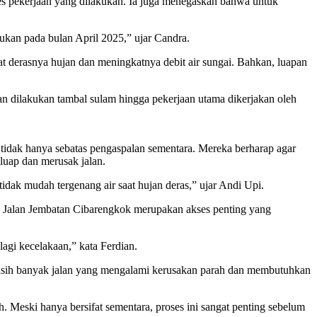
es pekerjaan yang dilakukan. Ia juga menegaskan bahwa untuk
ukan pada bulan April 2025,” ujar Candra.
 derasnya hujan dan meningkatnya debit air sungai. Bahkan, luapan
kan dilakukan tambal sulam hingga pekerjaan utama dikerjakan oleh
idak hanya sebatas pengaspalan sementara. Mereka berharap agar
luap dan merusak jalan.
tidak mudah tergenang air saat hujan deras,” ujar Andi Upi.
, Jalan Jembatan Cibarengkok merupakan akses penting yang
lagi kecelakaan,” kata Ferdian.
masih banyak jalan yang mengalami kerusakan parah dan membutuhkan
 Meski hanya bersifat sementara, proses ini sangat penting sebelum