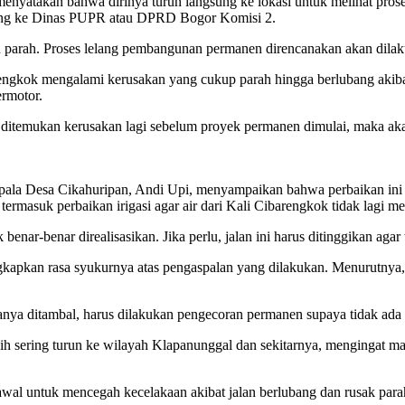
nyatakan bahwa dirinya turun langsung ke lokasi untuk melihat pros
angsung ke Dinas PUPR atau DPRD Bogor Komisi 2.
in parah. Proses lelang pembangunan permanen direncanakan akan dilak
engkok mengalami kerusakan yang cukup parah hingga berlubang akibat
rmotor.
Jika ditemukan kerusakan lagi sebelum proyek permanen dimulai, maka a
la Desa Cikahuripan, Andi Upi, menyampaikan bahwa perbaikan ini t
rmasuk perbaikan irigasi agar air dari Kali Cibarengkok tidak lagi me
ar-benar direalisasikan. Jika perlu, jalan ini harus ditinggikan agar 
gkapkan rasa syukurnya atas pengaspalan yang dilakukan. Menurutnya
hanya ditambal, harus dilakukan pengecoran permanen supaya tidak ada 
ih sering turun ke wilayah Klapanunggal dan sekitarnya, mengingat 
al untuk mencegah kecelakaan akibat jalan berlubang dan rusak parah.