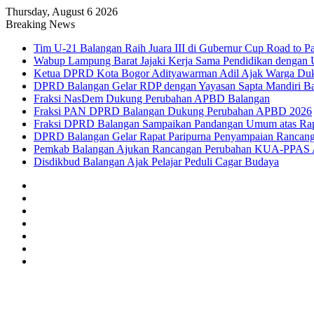
Thursday, August 6 2026
Breaking News
Tim U-21 Balangan Raih Juara III di Gubernur Cup Road to
Wabup Lampung Barat Jajaki Kerja Sama Pendidikan dengan 
Ketua DPRD Kota Bogor Adityawarman Adil Ajak Warga Du
DPRD Balangan Gelar RDP dengan Yayasan Sapta Mandiri B
Fraksi NasDem Dukung Perubahan APBD Balangan
Fraksi PAN DPRD Balangan Dukung Perubahan APBD 2026
Fraksi DPRD Balangan Sampaikan Pandangan Umum atas Ra
DPRD Balangan Gelar Rapat Paripurna Penyampaian Ranc
Pemkab Balangan Ajukan Rancangan Perubahan KUA-PPAS
Disdikbud Balangan Ajak Pelajar Peduli Cagar Budaya
Sidebar
Random
Article
Log
In
Instagram
YouTube
Twitter
Facebook