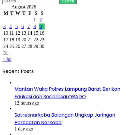
Search
for:
August 2026
M
T
W
T
F
S
S
1
2
3
4
5
6
7
8
9
10
11
12
13
14
15
16
17
18
19
20
21
22
23
24
25
26
27
28
29
30
31
« Jul
Recent Posts
Mantan Waka Polres Lampung Barat Berikan
Edukasi dan Sosialiasai ORADO
12 hours ago
Satresnarkoba Balangan Ungkap Jaringan
Peredaran Narkoba
1 day ago