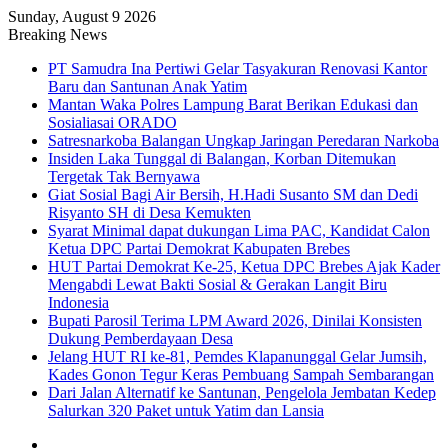
Sunday, August 9 2026
Breaking News
PT Samudra Ina Pertiwi Gelar Tasyakuran Renovasi Kantor
Baru dan Santunan Anak Yatim
Mantan Waka Polres Lampung Barat Berikan Edukasi dan
Sosialiasai ORADO
Satresnarkoba Balangan Ungkap Jaringan Peredaran Narkoba
Insiden Laka Tunggal di Balangan, Korban Ditemukan
Tergetak Tak Bernyawa
Giat Sosial Bagi Air Bersih, H.Hadi Susanto SM dan Dedi
Risyanto SH di Desa Kemukten
Syarat Minimal dapat dukungan Lima PAC, Kandidat Calon
Ketua DPC Partai Demokrat Kabupaten Brebes
HUT Partai Demokrat Ke-25, Ketua DPC Brebes Ajak Kader
Mengabdi Lewat Bakti Sosial & Gerakan Langit Biru
Indonesia
Bupati Parosil Terima LPM Award 2026, Dinilai Konsisten
Dukung Pemberdayaan Desa
Jelang HUT RI ke-81, Pemdes Klapanunggal Gelar Jumsih,
Kades Gonon Tegur Keras Pembuang Sampah Sembarangan
Dari Jalan Alternatif ke Santunan, Pengelola Jembatan Kedep
Salurkan 320 Paket untuk Yatim dan Lansia
Sidebar