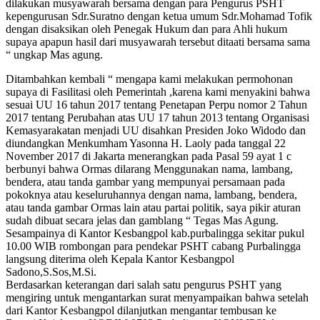
dilakukan musyawarah bersama dengan para Pengurus PSHT
kepengurusan Sdr.Suratno dengan ketua umum Sdr.Mohamad Tofik
dengan disaksikan oleh Penegak Hukum dan para Ahli hukum
supaya apapun hasil dari musyawarah tersebut ditaati bersama sama
“ ungkap Mas agung.
Ditambahkan kembali “ mengapa kami melakukan permohonan
supaya di Fasilitasi oleh Pemerintah ,karena kami menyakini bahwa
sesuai UU 16 tahun 2017 tentang Penetapan Perpu nomor 2 Tahun
2017 tentang Perubahan atas UU 17 tahun 2013 tentang Organisasi
Kemasyarakatan menjadi UU disahkan Presiden Joko Widodo dan
diundangkan Menkumham Yasonna H. Laoly pada tanggal 22
November 2017 di Jakarta menerangkan pada Pasal 59 ayat 1 c
berbunyi bahwa Ormas dilarang Menggunakan nama, lambang,
bendera, atau tanda gambar yang mempunyai persamaan pada
pokoknya atau keseluruhannya dengan nama, lambang, bendera,
atau tanda gambar Ormas lain atau partai politik, saya pikir aturan
sudah dibuat secara jelas dan gamblang “ Tegas Mas Agung.
Sesampainya di Kantor Kesbangpol kab.purbalingga sekitar pukul
10.00 WIB rombongan para pendekar PSHT cabang Purbalingga
langsung diterima oleh Kepala Kantor Kesbangpol
Sadono,S.Sos,M.Si.
Berdasarkan keterangan dari salah satu pengurus PSHT yang
mengiring untuk mengantarkan surat menyampaikan bahwa setelah
dari Kantor Kesbangpol dilanjutkan mengantar tembusan ke